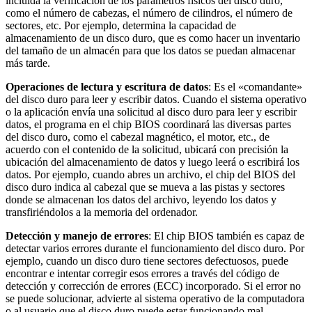
incluida la verificación de los parámetros físicos del disco duro,
como el número de cabezas, el número de cilindros, el número de
sectores, etc. Por ejemplo, determina la capacidad de
almacenamiento de un disco duro, que es como hacer un inventario
del tamaño de un almacén para que los datos se puedan almacenar
más tarde.
Operaciones de lectura y escritura de datos
: Es el «comandante»
del disco duro para leer y escribir datos. Cuando el sistema operativo
o la aplicación envía una solicitud al disco duro para leer y escribir
datos, el programa en el chip BIOS coordinará las diversas partes
del disco duro, como el cabezal magnético, el motor, etc., de
acuerdo con el contenido de la solicitud, ubicará con precisión la
ubicación del almacenamiento de datos y luego leerá o escribirá los
datos. Por ejemplo, cuando abres un archivo, el chip del BIOS del
disco duro indica al cabezal que se mueva a las pistas y sectores
donde se almacenan los datos del archivo, leyendo los datos y
transfiriéndolos a la memoria del ordenador.
Detección y manejo de errores
: El chip BIOS también es capaz de
detectar varios errores durante el funcionamiento del disco duro. Por
ejemplo, cuando un disco duro tiene sectores defectuosos, puede
encontrar e intentar corregir esos errores a través del código de
detección y corrección de errores (ECC) incorporado. Si el error no
se puede solucionar, advierte al sistema operativo de la computadora
o al usuario que el disco duro puede estar funcionando mal.