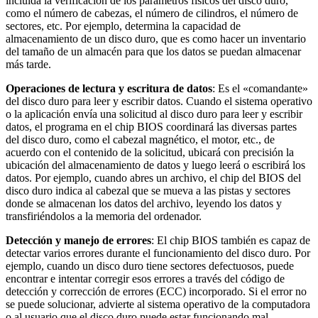
incluida la verificación de los parámetros físicos del disco duro,
como el número de cabezas, el número de cilindros, el número de
sectores, etc. Por ejemplo, determina la capacidad de
almacenamiento de un disco duro, que es como hacer un inventario
del tamaño de un almacén para que los datos se puedan almacenar
más tarde.
Operaciones de lectura y escritura de datos
: Es el «comandante»
del disco duro para leer y escribir datos. Cuando el sistema operativo
o la aplicación envía una solicitud al disco duro para leer y escribir
datos, el programa en el chip BIOS coordinará las diversas partes
del disco duro, como el cabezal magnético, el motor, etc., de
acuerdo con el contenido de la solicitud, ubicará con precisión la
ubicación del almacenamiento de datos y luego leerá o escribirá los
datos. Por ejemplo, cuando abres un archivo, el chip del BIOS del
disco duro indica al cabezal que se mueva a las pistas y sectores
donde se almacenan los datos del archivo, leyendo los datos y
transfiriéndolos a la memoria del ordenador.
Detección y manejo de errores
: El chip BIOS también es capaz de
detectar varios errores durante el funcionamiento del disco duro. Por
ejemplo, cuando un disco duro tiene sectores defectuosos, puede
encontrar e intentar corregir esos errores a través del código de
detección y corrección de errores (ECC) incorporado. Si el error no
se puede solucionar, advierte al sistema operativo de la computadora
o al usuario que el disco duro puede estar funcionando mal.