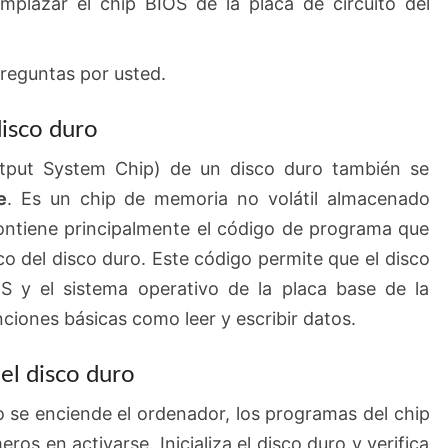
mplazar el chip BIOS de la placa de circuito del
preguntas por usted.
disco duro
utput System Chip) de un disco duro también se
e
. Es un chip de memoria no volátil almacenado
ontiene principalmente el código de programa que
co del disco duro. Este código permite que el disco
 y el sistema operativo de la placa base de la
ciones básicas como leer y escribir datos.
el disco duro
 se enciende el ordenador, los programas del chip
ros en activarse. Inicializa el disco duro y verifica