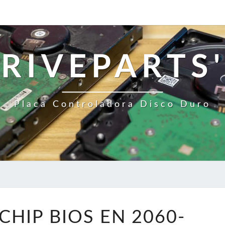
RIVEPARTS'
Placa Controladora Disco Duro
CAMBIE
CHIP BIOS EN 2060-
EL