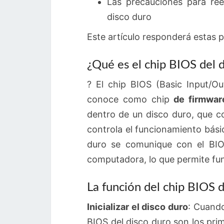
Las precauciones para ree
disco duro
Este artículo responderá estas 
¿Qué es el chip BIOS del 
? El chip BIOS (Basic Input/O
conoce como chip
de firmwar
dentro de un disco duro, que c
controla el funcionamiento bási
duro se comunique con el BIOS
computadora, lo que permite fun
La función del chip BIOS d
Inicializar el disco duro
: Cuando
BIOS del disco duro son los prime