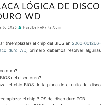
CHIP
LACA LÓGICA DE DISCO
BIOS
DURO WD
EN
2060-
e 6, 2025
HardDriveParts.com
001266-
001
r (reemplazar) el chip del BIOS en
2060-001266-
PLACA
isco duro WD
, primero debemos resolver algunas
LÓGICA
DE
DISCO
sco duro?
DURO
 BIOS del disco duro?
WD
r el chip BIOS de la placa de circuito del disco
reemplazar el chip BIOS del disco duro PCB