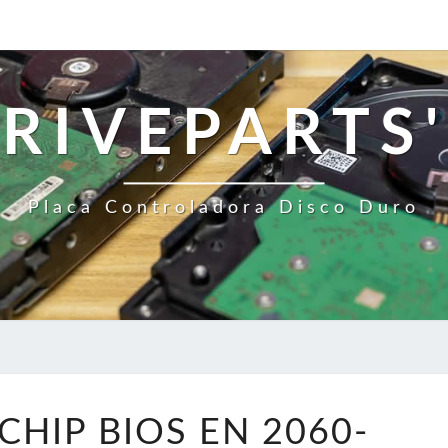
RIVEPARTS'
Placa Controladora Disco Duro
CAMBIE
CHIP BIOS EN 2060-
EL