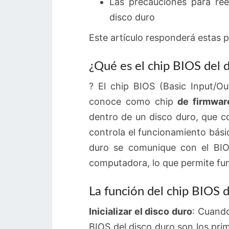
Las precauciones para ree
disco duro
Este artículo responderá estas 
¿Qué es el chip BIOS del 
? El chip BIOS (Basic Input/O
conoce como chip
de firmwar
dentro de un disco duro, que c
controla el funcionamiento bási
duro se comunique con el BIOS
computadora, lo que permite fun
La función del chip BIOS d
Inicializar el disco duro
: Cuando
BIOS del disco duro son los prime