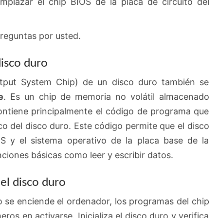
mplazar el chip BIOS de la placa de circuito del
preguntas por usted.
disco duro
utput System Chip) de un disco duro también se
e
. Es un chip de memoria no volátil almacenado
ontiene principalmente el código de programa que
co del disco duro. Este código permite que el disco
 y el sistema operativo de la placa base de la
ciones básicas como leer y escribir datos.
el disco duro
 se enciende el ordenador, los programas del chip
ros en activarse. Inicializa el disco duro y verifica