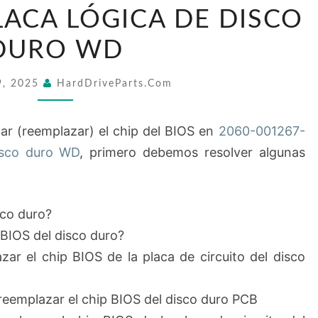
CHIP
LACA LÓGICA DE DISCO
BIOS
DURO WD
EN
2060-
9, 2025
HardDriveParts.com
001267-
001
r (reemplazar) el chip del BIOS en
2060-001267-
PLACA
isco duro WD
, primero debemos resolver algunas
LÓGICA
DE
DISCO
sco duro?
DURO
 BIOS del disco duro?
WD
r el chip BIOS de la placa de circuito del disco
reemplazar el chip BIOS del disco duro PCB