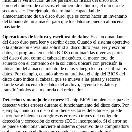
incluida la verificación de los parámetros físicos del disco duro,
como el número de cabezas, el número de cilindros, el número de
sectores, etc. Por ejemplo, determina la capacidad de
almacenamiento de un disco duro, que es como hacer un inventario
del tamaño de un almacén para que los datos se puedan almacenar
más tarde.
Operaciones de lectura y escritura de datos
: Es el «comandante»
del disco duro para leer y escribir datos. Cuando el sistema operativo
o la aplicación envía una solicitud al disco duro para leer y escribir
datos, el programa en el chip BIOS coordinará las diversas partes
del disco duro, como el cabezal magnético, el motor, etc., de
acuerdo con el contenido de la solicitud, ubicará con precisión la
ubicación del almacenamiento de datos y luego leerá o escribirá los
datos. Por ejemplo, cuando abres un archivo, el chip del BIOS del
disco duro indica al cabezal que se mueva a las pistas y sectores
donde se almacenan los datos del archivo, leyendo los datos y
transfiriéndolos a la memoria del ordenador.
Detección y manejo de errores
: El chip BIOS también es capaz de
detectar varios errores durante el funcionamiento del disco duro. Por
ejemplo, cuando un disco duro tiene sectores defectuosos, puede
encontrar e intentar corregir esos errores a través del código de
detección y corrección de errores (ECC) incorporado. Si el error no
se puede solucionar, advierte al sistema operativo de la computadora
o al usuario que el disco duro puede estar funcionando mal.