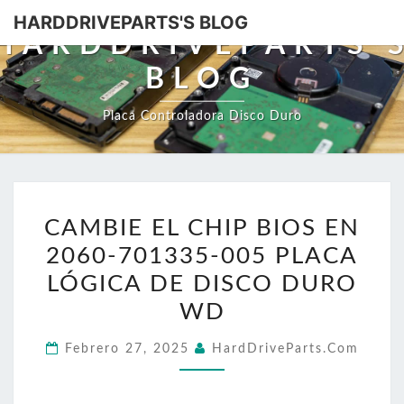
HARDDRIVEPARTS'S BLOG
HARDDRIVEPARTS'
BLOG
Placa Controladora Disco Duro
CAMBIE
CAMBIE EL CHIP BIOS EN
EL
2060-701335-005 PLACA
CHIP
BIOS
LÓGICA DE DISCO DURO
EN
WD
2060-
Febrero 27, 2025
HardDriveParts.com
701335-
005
PLACA