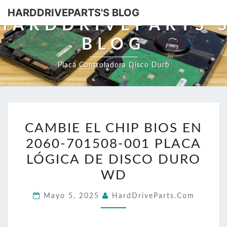
HARDDRIVEPARTS'S BLOG
HARDDRIVEPARTS'
BLOG
Placa Controladora Disco Duro
CAMBIE
CAMBIE EL CHIP BIOS EN
EL
2060-701508-001 PLACA
CHIP
BIOS
LÓGICA DE DISCO DURO
EN
WD
2060-
Mayo 5, 2025
HardDriveParts.com
701508-
001
PLACA