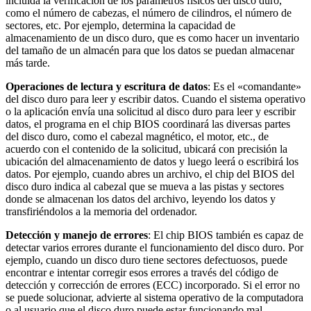
incluida la verificación de los parámetros físicos del disco duro,
como el número de cabezas, el número de cilindros, el número de
sectores, etc. Por ejemplo, determina la capacidad de
almacenamiento de un disco duro, que es como hacer un inventario
del tamaño de un almacén para que los datos se puedan almacenar
más tarde.
Operaciones de lectura y escritura de datos
: Es el «comandante»
del disco duro para leer y escribir datos. Cuando el sistema operativo
o la aplicación envía una solicitud al disco duro para leer y escribir
datos, el programa en el chip BIOS coordinará las diversas partes
del disco duro, como el cabezal magnético, el motor, etc., de
acuerdo con el contenido de la solicitud, ubicará con precisión la
ubicación del almacenamiento de datos y luego leerá o escribirá los
datos. Por ejemplo, cuando abres un archivo, el chip del BIOS del
disco duro indica al cabezal que se mueva a las pistas y sectores
donde se almacenan los datos del archivo, leyendo los datos y
transfiriéndolos a la memoria del ordenador.
Detección y manejo de errores
: El chip BIOS también es capaz de
detectar varios errores durante el funcionamiento del disco duro. Por
ejemplo, cuando un disco duro tiene sectores defectuosos, puede
encontrar e intentar corregir esos errores a través del código de
detección y corrección de errores (ECC) incorporado. Si el error no
se puede solucionar, advierte al sistema operativo de la computadora
o al usuario que el disco duro puede estar funcionando mal.