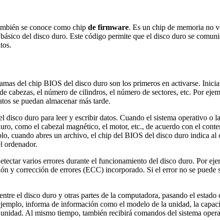
también se conoce como chip
de firmware
. Es un chip de memoria no v
básico del disco duro. Este código permite que el disco duro se comuniq
tos.
mas del chip BIOS del disco duro son los primeros en activarse. Inicializ
 de cabezas, el número de cilindros, el número de sectores, etc. Por e
atos se puedan almacenar más tarde.
 disco duro para leer y escribir datos. Cuando el sistema operativo o la 
uro, como el cabezal magnético, el motor, etc., de acuerdo con el conten
plo, cuando abres un archivo, el chip del BIOS del disco duro indica al
el ordenador.
tectar varios errores durante el funcionamiento del disco duro. Por ej
ción y corrección de errores (ECC) incorporado. Si el error no se puede 
ntre el disco duro y otras partes de la computadora, pasando el estado 
jemplo, informa de información como el modelo de la unidad, la capacidad
a unidad. Al mismo tiempo, también recibirá comandos del sistema oper