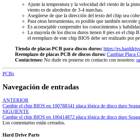
Ajuste la temperatura y la velocidad del viento de la pist
viento es de alrededor de 3-4 marchas.
Asegúrese de que la dirección del texto del chip sea cohe
Para otras herramientas, es posible que también necesite p
Es aconsejable comprender los conocimientos y habilidade
La mayoría de los discos duros tienen 8 pies en el chip 
el reemplazo de este chip BIOS debe ser realizado por pe
Tienda de placas PCB para discos duros:
https://es.harddri
Reemplazo de placas PCB de discos duros:
Cambiar Placa C
Contáctenos:
No dude en ponerse en contacto con nosotros:
s
PCBs
Navegación de entradas
ANTERIOR
Cambie el chip BIOS en 100788341 placa lógica de disco duro Seaga
SIGUIENTE
Cambie el chip BIOS en 100414872 placa lógica de disco duro Seaga
Los comentarios están cerrados.
Hard Drive Parts