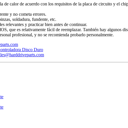
ola de calor de acuerdo con los requisitos de la placa de circuito y el ch
rente y no cometa errores.
inzas, soldadura, fundente, etc.
s relevantes y practicar bien antes de continuar.
BIOS, que es relativamente fácil de reemplazar. También hay algunos dis
rsonal profesional, y no se recomienda probarlo personalmente.
veparts.com
ontroladora Disco Duro
ales@harddriveparts.com
te
te