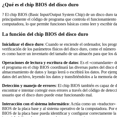
¿Qué es el chip BIOS del disco duro
? El chip BIOS (Basic Input/Output System Chip) de un disco duro 
principalmente el código de programa que controla el funcionamiento 
computadora, lo que permite funciones básicas como leer y escribir da
La función del chip BIOS del disco duro
Inicializar el disco duro
: Cuando se enciende el ordenador, los progra
verificación de los parámetros físicos del disco duro, como el número
es como hacer un inventario del tamaño de un almacén para que los d
Operaciones de lectura y escritura de datos
: Es el «comandante» del
el programa en el chip BIOS coordinará las diversas partes del disco d
almacenamiento de datos y luego leerá o escribirá los datos. Por ejem
datos del archivo, leyendo los datos y transfiriéndolos a la memoria d
Detección y manejo de errores
: El chip BIOS también es capaz de de
encontrar e intentar corregir esos errores a través del código de detec
usuario que el disco duro puede estar funcionando mal.
Interacción con el sistema informático
: Actúa como un «traductor» e
BIOS de la placa base y al sistema operativo de la computadora. Por e
BIOS de la placa base pueda identificar y configurar correctamente l