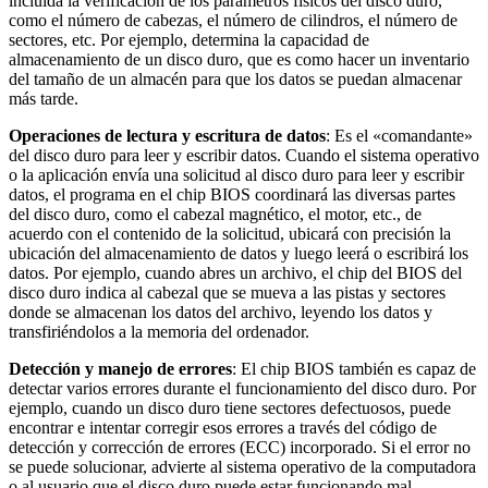
incluida la verificación de los parámetros físicos del disco duro,
como el número de cabezas, el número de cilindros, el número de
sectores, etc. Por ejemplo, determina la capacidad de
almacenamiento de un disco duro, que es como hacer un inventario
del tamaño de un almacén para que los datos se puedan almacenar
más tarde.
Operaciones de lectura y escritura de datos
: Es el «comandante»
del disco duro para leer y escribir datos. Cuando el sistema operativo
o la aplicación envía una solicitud al disco duro para leer y escribir
datos, el programa en el chip BIOS coordinará las diversas partes
del disco duro, como el cabezal magnético, el motor, etc., de
acuerdo con el contenido de la solicitud, ubicará con precisión la
ubicación del almacenamiento de datos y luego leerá o escribirá los
datos. Por ejemplo, cuando abres un archivo, el chip del BIOS del
disco duro indica al cabezal que se mueva a las pistas y sectores
donde se almacenan los datos del archivo, leyendo los datos y
transfiriéndolos a la memoria del ordenador.
Detección y manejo de errores
: El chip BIOS también es capaz de
detectar varios errores durante el funcionamiento del disco duro. Por
ejemplo, cuando un disco duro tiene sectores defectuosos, puede
encontrar e intentar corregir esos errores a través del código de
detección y corrección de errores (ECC) incorporado. Si el error no
se puede solucionar, advierte al sistema operativo de la computadora
o al usuario que el disco duro puede estar funcionando mal.