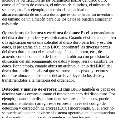
incluida la verificación de los parámetros físicos del disco duro,
como el número de cabezas, el número de cilindros, el número de
sectores, etc. Por ejemplo, determina la capacidad de
almacenamiento de un disco duro, que es como hacer un inventario
del tamaño de un almacén para que los datos se puedan almacenar
más tarde.
Operaciones de lectura y escritura de datos
: Es el «comandante»
del disco duro para leer y escribir datos. Cuando el sistema operativo
o la aplicación envía una solicitud al disco duro para leer y escribir
datos, el programa en el chip BIOS coordinará las diversas partes
del disco duro, como el cabezal magnético, el motor, etc., de
acuerdo con el contenido de la solicitud, ubicará con precisión la
ubicación del almacenamiento de datos y luego leerá o escribirá los
datos. Por ejemplo, cuando abres un archivo, el chip del BIOS del
disco duro indica al cabezal que se mueva a las pistas y sectores
donde se almacenan los datos del archivo, leyendo los datos y
transfiriéndolos a la memoria del ordenador.
Detección y manejo de errores
: El chip BIOS también es capaz de
detectar varios errores durante el funcionamiento del disco duro. Por
ejemplo, cuando un disco duro tiene sectores defectuosos, puede
encontrar e intentar corregir esos errores a través del código de
detección y corrección de errores (ECC) incorporado. Si el error no
se puede solucionar, advierte al sistema operativo de la computadora
o al usuario que el disco duro puede estar funcionando mal.