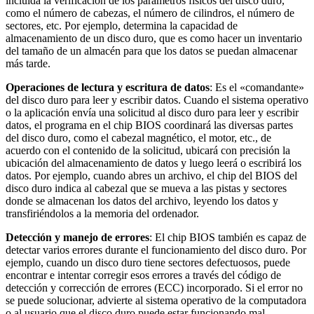
incluida la verificación de los parámetros físicos del disco duro,
como el número de cabezas, el número de cilindros, el número de
sectores, etc. Por ejemplo, determina la capacidad de
almacenamiento de un disco duro, que es como hacer un inventario
del tamaño de un almacén para que los datos se puedan almacenar
más tarde.
Operaciones de lectura y escritura de datos
: Es el «comandante»
del disco duro para leer y escribir datos. Cuando el sistema operativo
o la aplicación envía una solicitud al disco duro para leer y escribir
datos, el programa en el chip BIOS coordinará las diversas partes
del disco duro, como el cabezal magnético, el motor, etc., de
acuerdo con el contenido de la solicitud, ubicará con precisión la
ubicación del almacenamiento de datos y luego leerá o escribirá los
datos. Por ejemplo, cuando abres un archivo, el chip del BIOS del
disco duro indica al cabezal que se mueva a las pistas y sectores
donde se almacenan los datos del archivo, leyendo los datos y
transfiriéndolos a la memoria del ordenador.
Detección y manejo de errores
: El chip BIOS también es capaz de
detectar varios errores durante el funcionamiento del disco duro. Por
ejemplo, cuando un disco duro tiene sectores defectuosos, puede
encontrar e intentar corregir esos errores a través del código de
detección y corrección de errores (ECC) incorporado. Si el error no
se puede solucionar, advierte al sistema operativo de la computadora
o al usuario que el disco duro puede estar funcionando mal.