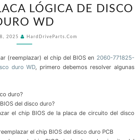
CHIP
LACA LÓGICA DE DISCO
BIOS
DURO WD
EN
2060-
18, 2025
HardDriveParts.com
771825-
003
r (reemplazar) el chip del BIOS en
2060-771825-
PLACA
isco duro WD
, primero debemos resolver algunas
LÓGICA
DE
DISCO
sco duro?
DURO
 BIOS del disco duro?
WD
r el chip BIOS de la placa de circuito del disco
reemplazar el chip BIOS del disco duro PCB