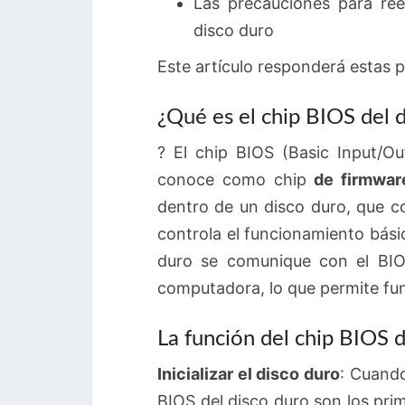
Las precauciones para ree
disco duro
Este artículo responderá estas 
¿Qué es el chip BIOS del 
? El chip BIOS (Basic Input/O
conoce como chip
de firmwar
dentro de un disco duro, que c
controla el funcionamiento bási
duro se comunique con el BIOS
computadora, lo que permite fun
La función del chip BIOS d
Inicializar el disco duro
: Cuando
BIOS del disco duro son los prime