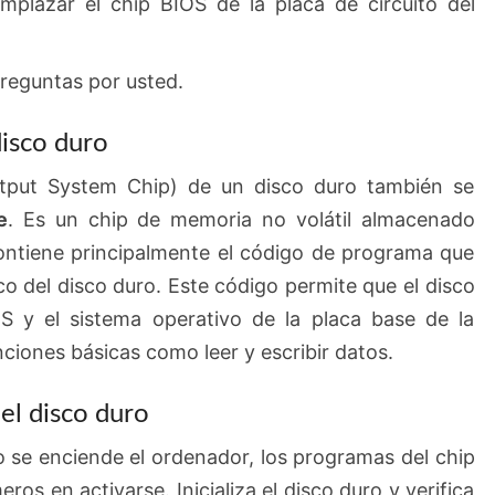
mplazar el chip BIOS de la placa de circuito del
preguntas por usted.
disco duro
utput System Chip) de un disco duro también se
e
. Es un chip de memoria no volátil almacenado
ontiene principalmente el código de programa que
co del disco duro. Este código permite que el disco
 y el sistema operativo de la placa base de la
ciones básicas como leer y escribir datos.
el disco duro
 se enciende el ordenador, los programas del chip
ros en activarse. Inicializa el disco duro y verifica