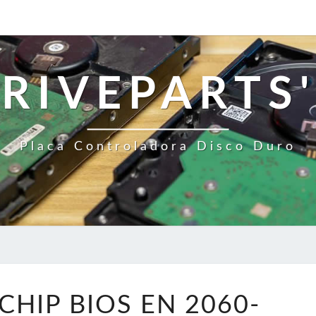
RIVEPARTS'
Placa Controladora Disco Duro
CAMBIE
CHIP BIOS EN 2060-
EL