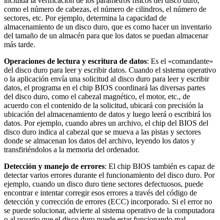
incluida la verificación de los parámetros físicos del disco duro,
como el número de cabezas, el número de cilindros, el número de
sectores, etc. Por ejemplo, determina la capacidad de
almacenamiento de un disco duro, que es como hacer un inventario
del tamaño de un almacén para que los datos se puedan almacenar
más tarde.
Operaciones de lectura y escritura de datos
: Es el «comandante»
del disco duro para leer y escribir datos. Cuando el sistema operativo
o la aplicación envía una solicitud al disco duro para leer y escribir
datos, el programa en el chip BIOS coordinará las diversas partes
del disco duro, como el cabezal magnético, el motor, etc., de
acuerdo con el contenido de la solicitud, ubicará con precisión la
ubicación del almacenamiento de datos y luego leerá o escribirá los
datos. Por ejemplo, cuando abres un archivo, el chip del BIOS del
disco duro indica al cabezal que se mueva a las pistas y sectores
donde se almacenan los datos del archivo, leyendo los datos y
transfiriéndolos a la memoria del ordenador.
Detección y manejo de errores
: El chip BIOS también es capaz de
detectar varios errores durante el funcionamiento del disco duro. Por
ejemplo, cuando un disco duro tiene sectores defectuosos, puede
encontrar e intentar corregir esos errores a través del código de
detección y corrección de errores (ECC) incorporado. Si el error no
se puede solucionar, advierte al sistema operativo de la computadora
o al usuario que el disco duro puede estar funcionando mal.