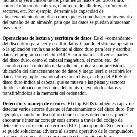
incluida la verificación de los parámetros físicos del disco duro,
como el número de cabezas, el número de cilindros, el número de
sectores, etc. Por ejemplo, determina la capacidad de
almacenamiento de un disco duro, que es como hacer un inventario
del tamaño de un almacén para que los datos se puedan almacenar
más tarde.
Operaciones de lectura y escritura de datos
: Es el «comandante»
del disco duro para leer y escribir datos. Cuando el sistema operativo
o la aplicación envía una solicitud al disco duro para leer y escribir
datos, el programa en el chip BIOS coordinará las diversas partes
del disco duro, como el cabezal magnético, el motor, etc., de
acuerdo con el contenido de la solicitud, ubicará con precisión la
ubicación del almacenamiento de datos y luego leerá o escribirá los
datos. Por ejemplo, cuando abres un archivo, el chip del BIOS del
disco duro indica al cabezal que se mueva a las pistas y sectores
donde se almacenan los datos del archivo, leyendo los datos y
transfiriéndolos a la memoria del ordenador.
Detección y manejo de errores
: El chip BIOS también es capaz de
detectar varios errores durante el funcionamiento del disco duro. Por
ejemplo, cuando un disco duro tiene sectores defectuosos, puede
encontrar e intentar corregir esos errores a través del código de
detección y corrección de errores (ECC) incorporado. Si el error no
se puede solucionar, advierte al sistema operativo de la computadora
o al usuario que el disco duro puede estar funcionando mal.