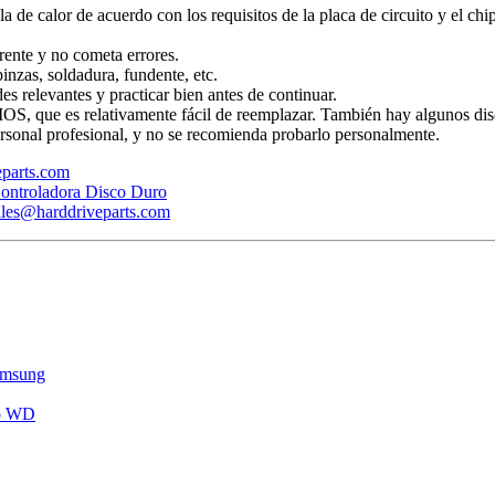
ola de calor de acuerdo con los requisitos de la placa de circuito y el ch
rente y no cometa errores.
inzas, soldadura, fundente, etc.
s relevantes y practicar bien antes de continuar.
BIOS, que es relativamente fácil de reemplazar. También hay algunos dis
rsonal profesional, y no se recomienda probarlo personalmente.
veparts.com
ontroladora Disco Duro
ales@harddriveparts.com
amsung
ro WD