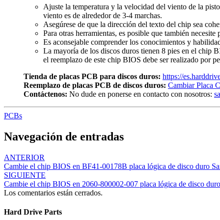
Ajuste la temperatura y la velocidad del viento de la pist
viento es de alrededor de 3-4 marchas.
Asegúrese de que la dirección del texto del chip sea cohe
Para otras herramientas, es posible que también necesite p
Es aconsejable comprender los conocimientos y habilidade
La mayoría de los discos duros tienen 8 pies en el chip 
el reemplazo de este chip BIOS debe ser realizado por pe
Tienda de placas PCB para discos duros:
https://es.harddri
Reemplazo de placas PCB de discos duros:
Cambiar Placa C
Contáctenos:
No dude en ponerse en contacto con nosotros:
s
PCBs
Navegación de entradas
ANTERIOR
Cambie el chip BIOS en BF41-00178B placa lógica de disco duro S
SIGUIENTE
Cambie el chip BIOS en 2060-800002-007 placa lógica de disco du
Los comentarios están cerrados.
Hard Drive Parts