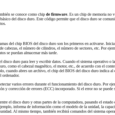
también se conoce como chip
de firmware
. Es un chip de memoria no v
básico del disco duro. Este código permite que el disco duro se comuniq
tos.
mas del chip BIOS del disco duro son los primeros en activarse. Inicializ
 de cabezas, el número de cilindros, el número de sectores, etc. Por e
atos se puedan almacenar más tarde.
 disco duro para leer y escribir datos. Cuando el sistema operativo o la 
uro, como el cabezal magnético, el motor, etc., de acuerdo con el conten
plo, cuando abres un archivo, el chip del BIOS del disco duro indica al
el ordenador.
tectar varios errores durante el funcionamiento del disco duro. Por ej
ción y corrección de errores (ECC) incorporado. Si el error no se puede 
ntre el disco duro y otras partes de la computadora, pasando el estado 
jemplo, informa de información como el modelo de la unidad, la capacidad
a unidad. Al mismo tiempo, también recibirá comandos del sistema oper