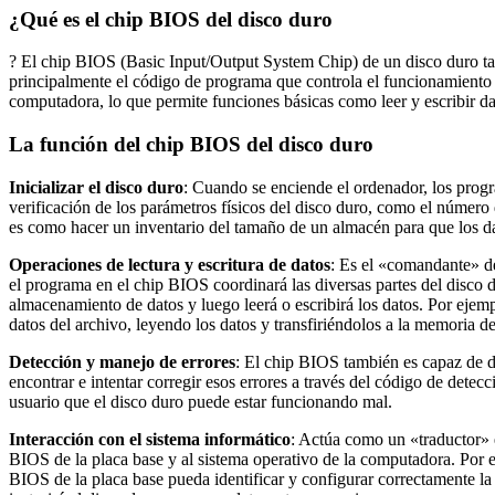
¿Qué es el chip BIOS del disco duro
? El chip BIOS (Basic Input/Output System Chip) de un disco duro 
principalmente el código de programa que controla el funcionamiento 
computadora, lo que permite funciones básicas como leer y escribir da
La función del chip BIOS del disco duro
Inicializar el disco duro
: Cuando se enciende el ordenador, los progra
verificación de los parámetros físicos del disco duro, como el número
es como hacer un inventario del tamaño de un almacén para que los d
Operaciones de lectura y escritura de datos
: Es el «comandante» del
el programa en el chip BIOS coordinará las diversas partes del disco d
almacenamiento de datos y luego leerá o escribirá los datos. Por ejem
datos del archivo, leyendo los datos y transfiriéndolos a la memoria d
Detección y manejo de errores
: El chip BIOS también es capaz de de
encontrar e intentar corregir esos errores a través del código de detec
usuario que el disco duro puede estar funcionando mal.
Interacción con el sistema informático
: Actúa como un «traductor» e
BIOS de la placa base y al sistema operativo de la computadora. Por e
BIOS de la placa base pueda identificar y configurar correctamente l