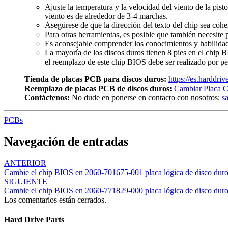
Ajuste la temperatura y la velocidad del viento de la pist
viento es de alrededor de 3-4 marchas.
Asegúrese de que la dirección del texto del chip sea cohe
Para otras herramientas, es posible que también necesite p
Es aconsejable comprender los conocimientos y habilidade
La mayoría de los discos duros tienen 8 pies en el chip 
el reemplazo de este chip BIOS debe ser realizado por pe
Tienda de placas PCB para discos duros:
https://es.harddri
Reemplazo de placas PCB de discos duros:
Cambiar Placa C
Contáctenos:
No dude en ponerse en contacto con nosotros:
s
PCBs
Navegación de entradas
ANTERIOR
Cambie el chip BIOS en 2060-701675-001 placa lógica de disco du
SIGUIENTE
Cambie el chip BIOS en 2060-771829-000 placa lógica de disco du
Los comentarios están cerrados.
Hard Drive Parts