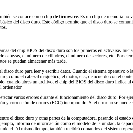
también se conoce como chip
de firmware
. Es un chip de memoria no v
básico del disco duro. Este código permite que el disco duro se comuniq
tos.
mas del chip BIOS del disco duro son los primeros en activarse. Inicializ
 de cabezas, el número de cilindros, el número de sectores, etc. Por e
atos se puedan almacenar más tarde.
 disco duro para leer y escribir datos. Cuando el sistema operativo o la 
uro, como el cabezal magnético, el motor, etc., de acuerdo con el conten
plo, cuando abres un archivo, el chip del BIOS del disco duro indica al
el ordenador.
tectar varios errores durante el funcionamiento del disco duro. Por ej
ción y corrección de errores (ECC) incorporado. Si el error no se puede 
ntre el disco duro y otras partes de la computadora, pasando el estado 
jemplo, informa de información como el modelo de la unidad, la capacidad
a unidad. Al mismo tiempo, también recibirá comandos del sistema oper