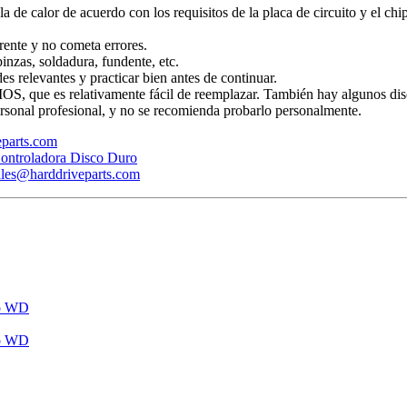
ola de calor de acuerdo con los requisitos de la placa de circuito y el ch
rente y no cometa errores.
inzas, soldadura, fundente, etc.
s relevantes y practicar bien antes de continuar.
BIOS, que es relativamente fácil de reemplazar. También hay algunos dis
rsonal profesional, y no se recomienda probarlo personalmente.
veparts.com
ontroladora Disco Duro
ales@harddriveparts.com
ro WD
ro WD