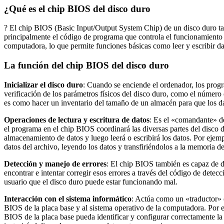
¿Qué es el chip BIOS del disco duro
? El chip BIOS (Basic Input/Output System Chip) de un disco duro 
principalmente el código de programa que controla el funcionamiento 
computadora, lo que permite funciones básicas como leer y escribir da
La función del chip BIOS del disco duro
Inicializar el disco duro
: Cuando se enciende el ordenador, los progra
verificación de los parámetros físicos del disco duro, como el número
es como hacer un inventario del tamaño de un almacén para que los d
Operaciones de lectura y escritura de datos
: Es el «comandante» del
el programa en el chip BIOS coordinará las diversas partes del disco d
almacenamiento de datos y luego leerá o escribirá los datos. Por ejem
datos del archivo, leyendo los datos y transfiriéndolos a la memoria d
Detección y manejo de errores
: El chip BIOS también es capaz de de
encontrar e intentar corregir esos errores a través del código de detec
usuario que el disco duro puede estar funcionando mal.
Interacción con el sistema informático
: Actúa como un «traductor» e
BIOS de la placa base y al sistema operativo de la computadora. Por e
BIOS de la placa base pueda identificar y configurar correctamente l