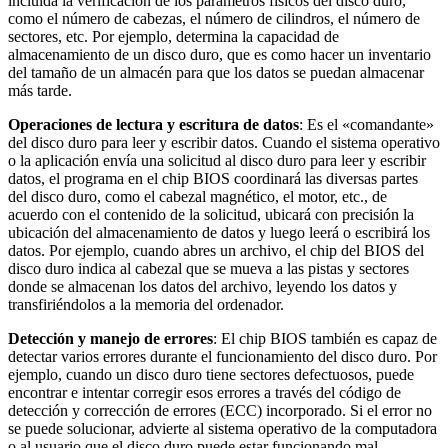
incluida la verificación de los parámetros físicos del disco duro,
como el número de cabezas, el número de cilindros, el número de
sectores, etc. Por ejemplo, determina la capacidad de
almacenamiento de un disco duro, que es como hacer un inventario
del tamaño de un almacén para que los datos se puedan almacenar
más tarde.
Operaciones de lectura y escritura de datos
: Es el «comandante»
del disco duro para leer y escribir datos. Cuando el sistema operativo
o la aplicación envía una solicitud al disco duro para leer y escribir
datos, el programa en el chip BIOS coordinará las diversas partes
del disco duro, como el cabezal magnético, el motor, etc., de
acuerdo con el contenido de la solicitud, ubicará con precisión la
ubicación del almacenamiento de datos y luego leerá o escribirá los
datos. Por ejemplo, cuando abres un archivo, el chip del BIOS del
disco duro indica al cabezal que se mueva a las pistas y sectores
donde se almacenan los datos del archivo, leyendo los datos y
transfiriéndolos a la memoria del ordenador.
Detección y manejo de errores
: El chip BIOS también es capaz de
detectar varios errores durante el funcionamiento del disco duro. Por
ejemplo, cuando un disco duro tiene sectores defectuosos, puede
encontrar e intentar corregir esos errores a través del código de
detección y corrección de errores (ECC) incorporado. Si el error no
se puede solucionar, advierte al sistema operativo de la computadora
o al usuario que el disco duro puede estar funcionando mal.