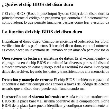
¿Qué es el chip BIOS del disco duro
? El chip BIOS (Basic Input/Output System Chip) de un disco duro 
principalmente el código de programa que controla el funcionamiento 
computadora, lo que permite funciones básicas como leer y escribir da
La función del chip BIOS del disco duro
Inicializar el disco duro
: Cuando se enciende el ordenador, los progra
verificación de los parámetros físicos del disco duro, como el número
es como hacer un inventario del tamaño de un almacén para que los d
Operaciones de lectura y escritura de datos
: Es el «comandante» del
el programa en el chip BIOS coordinará las diversas partes del disco d
almacenamiento de datos y luego leerá o escribirá los datos. Por ejem
datos del archivo, leyendo los datos y transfiriéndolos a la memoria d
Detección y manejo de errores
: El chip BIOS también es capaz de de
encontrar e intentar corregir esos errores a través del código de detec
usuario que el disco duro puede estar funcionando mal.
Interacción con el sistema informático
: Actúa como un «traductor» e
BIOS de la placa base y al sistema operativo de la computadora. Por e
BIOS de la placa base pueda identificar y configurar correctamente l