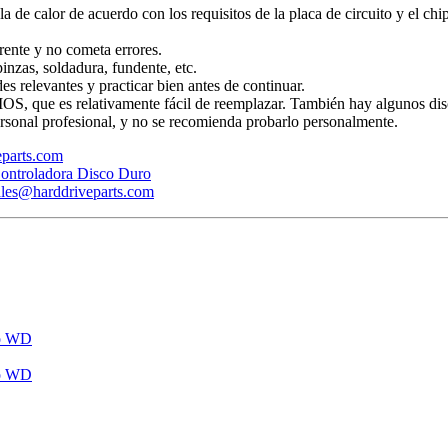
ola de calor de acuerdo con los requisitos de la placa de circuito y el ch
rente y no cometa errores.
inzas, soldadura, fundente, etc.
s relevantes y practicar bien antes de continuar.
BIOS, que es relativamente fácil de reemplazar. También hay algunos dis
rsonal profesional, y no se recomienda probarlo personalmente.
veparts.com
ontroladora Disco Duro
ales@harddriveparts.com
ro WD
ro WD