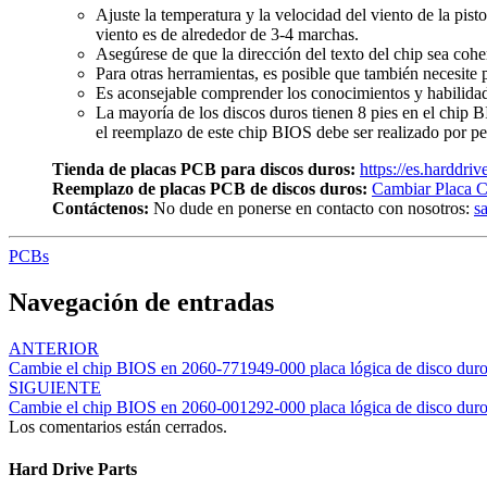
Ajuste la temperatura y la velocidad del viento de la pist
viento es de alrededor de 3-4 marchas.
Asegúrese de que la dirección del texto del chip sea cohe
Para otras herramientas, es posible que también necesite p
Es aconsejable comprender los conocimientos y habilidade
La mayoría de los discos duros tienen 8 pies en el chip 
el reemplazo de este chip BIOS debe ser realizado por pe
Tienda de placas PCB para discos duros:
https://es.harddri
Reemplazo de placas PCB de discos duros:
Cambiar Placa C
Contáctenos:
No dude en ponerse en contacto con nosotros:
s
PCBs
Navegación de entradas
ANTERIOR
Cambie el chip BIOS en 2060-771949-000 placa lógica de disco du
SIGUIENTE
Cambie el chip BIOS en 2060-001292-000 placa lógica de disco du
Los comentarios están cerrados.
Hard Drive Parts