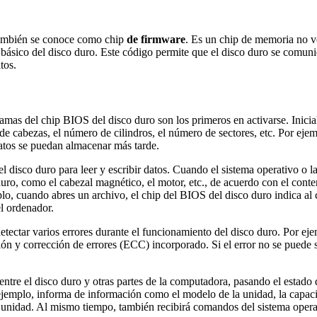
también se conoce como chip
de firmware
. Es un chip de memoria no v
básico del disco duro. Este código permite que el disco duro se comuniq
tos.
mas del chip BIOS del disco duro son los primeros en activarse. Inicializ
 de cabezas, el número de cilindros, el número de sectores, etc. Por e
atos se puedan almacenar más tarde.
 disco duro para leer y escribir datos. Cuando el sistema operativo o la 
uro, como el cabezal magnético, el motor, etc., de acuerdo con el conten
plo, cuando abres un archivo, el chip del BIOS del disco duro indica al
el ordenador.
tectar varios errores durante el funcionamiento del disco duro. Por ej
ción y corrección de errores (ECC) incorporado. Si el error no se puede 
ntre el disco duro y otras partes de la computadora, pasando el estado 
jemplo, informa de información como el modelo de la unidad, la capacidad
a unidad. Al mismo tiempo, también recibirá comandos del sistema oper