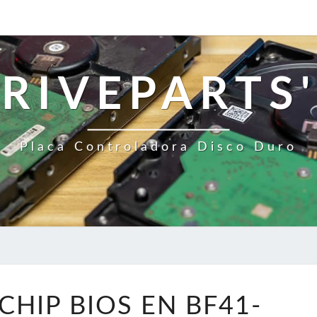
RIVEPARTS'
Placa Controladora Disco Duro
CAMBIE
CHIP BIOS EN BF41-
EL