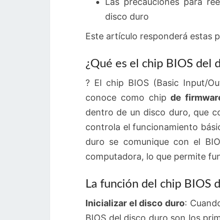
Las precauciones para ree
disco duro
Este artículo responderá estas 
¿Qué es el chip BIOS del 
? El chip BIOS (Basic Input/O
conoce como chip
de firmwar
dentro de un disco duro, que c
controla el funcionamiento bási
duro se comunique con el BIOS
computadora, lo que permite fun
La función del chip BIOS d
Inicializar el disco duro
: Cuando
BIOS del disco duro son los prime