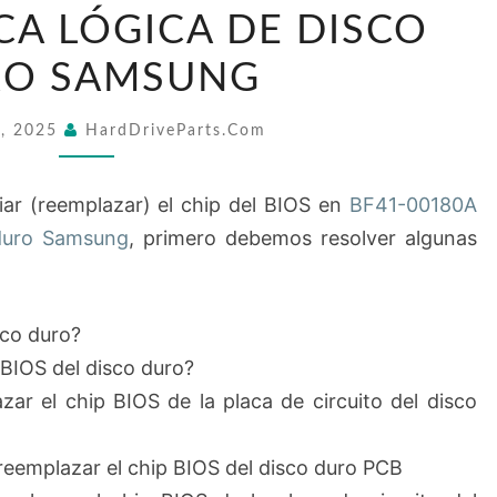
CHIP
CA LÓGICA DE DISCO
BIOS
O SAMSUNG
EN
BF41-
5, 2025
HardDriveParts.com
00180A
PLACA
ar (reemplazar) el chip del BIOS en
BF41-00180A
LÓGICA
 duro Samsung
, primero debemos resolver algunas
DE
DISCO
DURO
sco duro?
SAMSUNG
 BIOS del disco duro?
r el chip BIOS de la placa de circuito del disco
reemplazar el chip BIOS del disco duro PCB