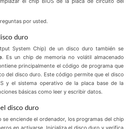
mplazar el chip BIOS de la placa de circuito del
preguntas por usted.
disco duro
utput System Chip) de un disco duro también se
e
. Es un chip de memoria no volátil almacenado
ontiene principalmente el código de programa que
co del disco duro. Este código permite que el disco
 y el sistema operativo de la placa base de la
ciones básicas como leer y escribir datos.
el disco duro
 se enciende el ordenador, los programas del chip
ros en activarse. Inicializa el disco duro y verifica