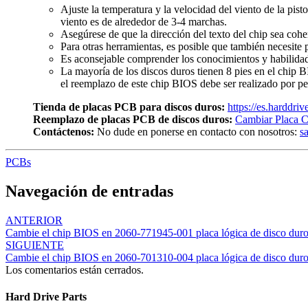
Ajuste la temperatura y la velocidad del viento de la pist
viento es de alrededor de 3-4 marchas.
Asegúrese de que la dirección del texto del chip sea cohe
Para otras herramientas, es posible que también necesite p
Es aconsejable comprender los conocimientos y habilidade
La mayoría de los discos duros tienen 8 pies en el chip 
el reemplazo de este chip BIOS debe ser realizado por pe
Tienda de placas PCB para discos duros:
https://es.harddri
Reemplazo de placas PCB de discos duros:
Cambiar Placa C
Contáctenos:
No dude en ponerse en contacto con nosotros:
s
PCBs
Navegación de entradas
ANTERIOR
Cambie el chip BIOS en 2060-771945-001 placa lógica de disco du
SIGUIENTE
Cambie el chip BIOS en 2060-701310-004 placa lógica de disco du
Los comentarios están cerrados.
Hard Drive Parts