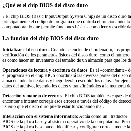
¿Qué es el chip BIOS del disco duro
? El chip BIOS (Basic Input/Output System Chip) de un disco duro 
principalmente el código de programa que controla el funcionamiento 
computadora, lo que permite funciones básicas como leer y escribir da
La función del chip BIOS del disco duro
Inicializar el disco duro
: Cuando se enciende el ordenador, los progra
verificación de los parámetros físicos del disco duro, como el número
es como hacer un inventario del tamaño de un almacén para que los d
Operaciones de lectura y escritura de datos
: Es el «comandante» del
el programa en el chip BIOS coordinará las diversas partes del disco d
almacenamiento de datos y luego leerá o escribirá los datos. Por ejem
datos del archivo, leyendo los datos y transfiriéndolos a la memoria d
Detección y manejo de errores
: El chip BIOS también es capaz de de
encontrar e intentar corregir esos errores a través del código de detec
usuario que el disco duro puede estar funcionando mal.
Interacción con el sistema informático
: Actúa como un «traductor» e
BIOS de la placa base y al sistema operativo de la computadora. Por e
BIOS de la placa base pueda identificar y configurar correctamente l