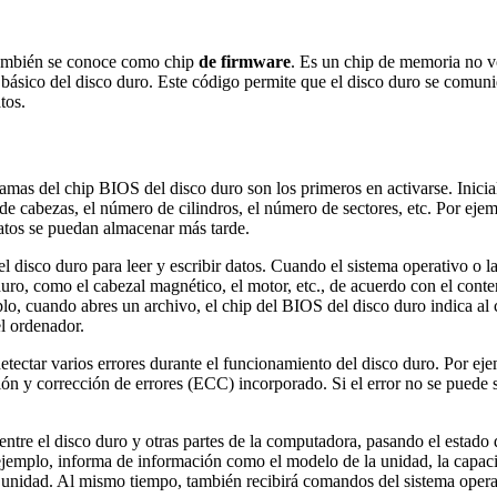
también se conoce como chip
de firmware
. Es un chip de memoria no v
básico del disco duro. Este código permite que el disco duro se comuniq
tos.
mas del chip BIOS del disco duro son los primeros en activarse. Inicializ
 de cabezas, el número de cilindros, el número de sectores, etc. Por e
atos se puedan almacenar más tarde.
 disco duro para leer y escribir datos. Cuando el sistema operativo o la 
uro, como el cabezal magnético, el motor, etc., de acuerdo con el conten
plo, cuando abres un archivo, el chip del BIOS del disco duro indica al
el ordenador.
tectar varios errores durante el funcionamiento del disco duro. Por ej
ción y corrección de errores (ECC) incorporado. Si el error no se puede 
ntre el disco duro y otras partes de la computadora, pasando el estado 
jemplo, informa de información como el modelo de la unidad, la capacidad
a unidad. Al mismo tiempo, también recibirá comandos del sistema oper