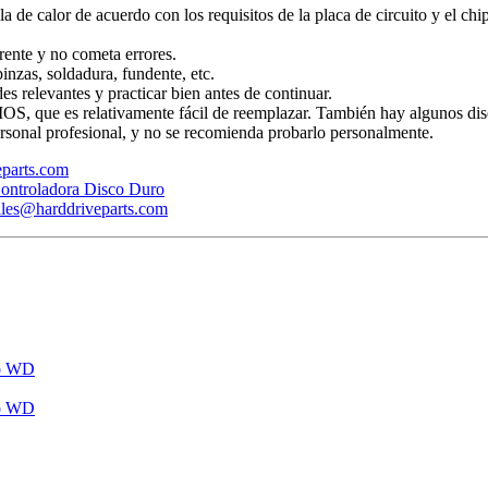
ola de calor de acuerdo con los requisitos de la placa de circuito y el ch
rente y no cometa errores.
inzas, soldadura, fundente, etc.
s relevantes y practicar bien antes de continuar.
BIOS, que es relativamente fácil de reemplazar. También hay algunos dis
rsonal profesional, y no se recomienda probarlo personalmente.
veparts.com
ontroladora Disco Duro
ales@harddriveparts.com
ro WD
ro WD