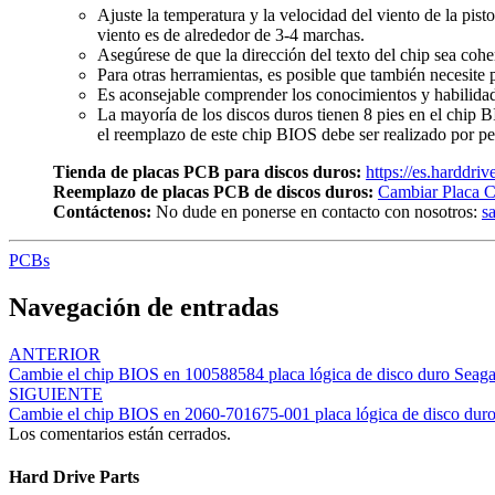
Ajuste la temperatura y la velocidad del viento de la pist
viento es de alrededor de 3-4 marchas.
Asegúrese de que la dirección del texto del chip sea cohe
Para otras herramientas, es posible que también necesite p
Es aconsejable comprender los conocimientos y habilidade
La mayoría de los discos duros tienen 8 pies en el chip 
el reemplazo de este chip BIOS debe ser realizado por pe
Tienda de placas PCB para discos duros:
https://es.harddri
Reemplazo de placas PCB de discos duros:
Cambiar Placa C
Contáctenos:
No dude en ponerse en contacto con nosotros:
s
PCBs
Navegación de entradas
ANTERIOR
Cambie el chip BIOS en 100588584 placa lógica de disco duro Seaga
SIGUIENTE
Cambie el chip BIOS en 2060-701675-001 placa lógica de disco du
Los comentarios están cerrados.
Hard Drive Parts