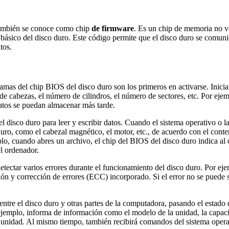
también se conoce como chip
de firmware
. Es un chip de memoria no v
básico del disco duro. Este código permite que el disco duro se comuniq
tos.
mas del chip BIOS del disco duro son los primeros en activarse. Inicializ
 de cabezas, el número de cilindros, el número de sectores, etc. Por e
atos se puedan almacenar más tarde.
 disco duro para leer y escribir datos. Cuando el sistema operativo o la 
uro, como el cabezal magnético, el motor, etc., de acuerdo con el conten
plo, cuando abres un archivo, el chip del BIOS del disco duro indica al
el ordenador.
tectar varios errores durante el funcionamiento del disco duro. Por ej
ción y corrección de errores (ECC) incorporado. Si el error no se puede 
ntre el disco duro y otras partes de la computadora, pasando el estado 
jemplo, informa de información como el modelo de la unidad, la capacidad
a unidad. Al mismo tiempo, también recibirá comandos del sistema oper