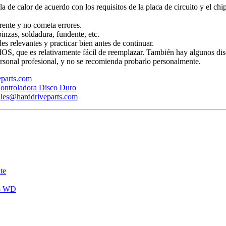
ola de calor de acuerdo con los requisitos de la placa de circuito y el ch
rente y no cometa errores.
inzas, soldadura, fundente, etc.
s relevantes y practicar bien antes de continuar.
BIOS, que es relativamente fácil de reemplazar. También hay algunos dis
rsonal profesional, y no se recomienda probarlo personalmente.
veparts.com
ontroladora Disco Duro
ales@harddriveparts.com
te
ro WD