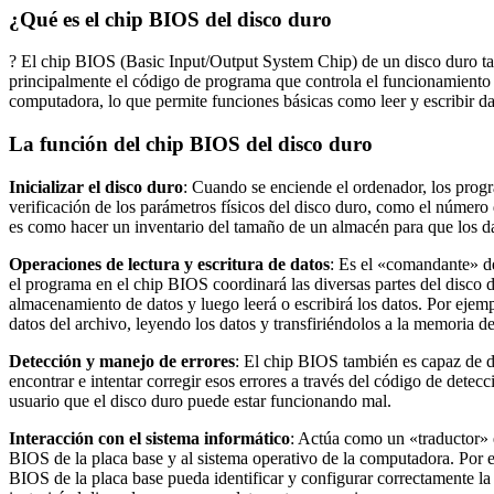
¿Qué es el chip BIOS del disco duro
? El chip BIOS (Basic Input/Output System Chip) de un disco duro 
principalmente el código de programa que controla el funcionamiento 
computadora, lo que permite funciones básicas como leer y escribir da
La función del chip BIOS del disco duro
Inicializar el disco duro
: Cuando se enciende el ordenador, los progra
verificación de los parámetros físicos del disco duro, como el número
es como hacer un inventario del tamaño de un almacén para que los d
Operaciones de lectura y escritura de datos
: Es el «comandante» del
el programa en el chip BIOS coordinará las diversas partes del disco d
almacenamiento de datos y luego leerá o escribirá los datos. Por ejem
datos del archivo, leyendo los datos y transfiriéndolos a la memoria d
Detección y manejo de errores
: El chip BIOS también es capaz de de
encontrar e intentar corregir esos errores a través del código de detec
usuario que el disco duro puede estar funcionando mal.
Interacción con el sistema informático
: Actúa como un «traductor» e
BIOS de la placa base y al sistema operativo de la computadora. Por e
BIOS de la placa base pueda identificar y configurar correctamente l