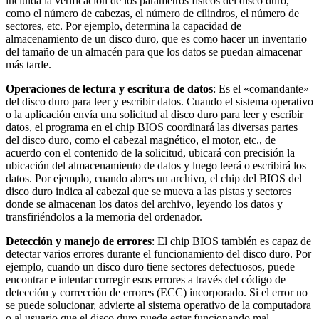
incluida la verificación de los parámetros físicos del disco duro,
como el número de cabezas, el número de cilindros, el número de
sectores, etc. Por ejemplo, determina la capacidad de
almacenamiento de un disco duro, que es como hacer un inventario
del tamaño de un almacén para que los datos se puedan almacenar
más tarde.
Operaciones de lectura y escritura de datos
: Es el «comandante»
del disco duro para leer y escribir datos. Cuando el sistema operativo
o la aplicación envía una solicitud al disco duro para leer y escribir
datos, el programa en el chip BIOS coordinará las diversas partes
del disco duro, como el cabezal magnético, el motor, etc., de
acuerdo con el contenido de la solicitud, ubicará con precisión la
ubicación del almacenamiento de datos y luego leerá o escribirá los
datos. Por ejemplo, cuando abres un archivo, el chip del BIOS del
disco duro indica al cabezal que se mueva a las pistas y sectores
donde se almacenan los datos del archivo, leyendo los datos y
transfiriéndolos a la memoria del ordenador.
Detección y manejo de errores
: El chip BIOS también es capaz de
detectar varios errores durante el funcionamiento del disco duro. Por
ejemplo, cuando un disco duro tiene sectores defectuosos, puede
encontrar e intentar corregir esos errores a través del código de
detección y corrección de errores (ECC) incorporado. Si el error no
se puede solucionar, advierte al sistema operativo de la computadora
o al usuario que el disco duro puede estar funcionando mal.