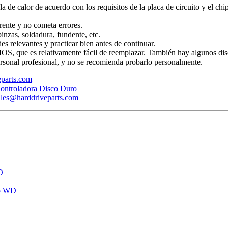
ola de calor de acuerdo con los requisitos de la placa de circuito y el ch
rente y no cometa errores.
inzas, soldadura, fundente, etc.
s relevantes y practicar bien antes de continuar.
BIOS, que es relativamente fácil de reemplazar. También hay algunos dis
rsonal profesional, y no se recomienda probarlo personalmente.
veparts.com
ontroladora Disco Duro
ales@harddriveparts.com
D
ro WD