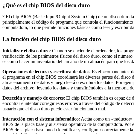
¿Qué es el chip BIOS del disco duro
? El chip BIOS (Basic Input/Output System Chip) de un disco duro 
principalmente el código de programa que controla el funcionamiento 
computadora, lo que permite funciones básicas como leer y escribir da
La función del chip BIOS del disco duro
Inicializar el disco duro
: Cuando se enciende el ordenador, los progra
verificación de los parámetros físicos del disco duro, como el número
es como hacer un inventario del tamaño de un almacén para que los d
Operaciones de lectura y escritura de datos
: Es el «comandante» del
el programa en el chip BIOS coordinará las diversas partes del disco d
almacenamiento de datos y luego leerá o escribirá los datos. Por ejem
datos del archivo, leyendo los datos y transfiriéndolos a la memoria d
Detección y manejo de errores
: El chip BIOS también es capaz de de
encontrar e intentar corregir esos errores a través del código de detec
usuario que el disco duro puede estar funcionando mal.
Interacción con el sistema informático
: Actúa como un «traductor» e
BIOS de la placa base y al sistema operativo de la computadora. Por e
BIOS de la placa base pueda identificar y configurar correctamente l