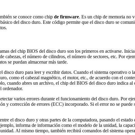
también se conoce como chip
de firmware
. Es un chip de memoria no v
básico del disco duro. Este código permite que el disco duro se comuniq
tos.
mas del chip BIOS del disco duro son los primeros en activarse. Inicializ
 de cabezas, el número de cilindros, el número de sectores, etc. Por e
atos se puedan almacenar más tarde.
 disco duro para leer y escribir datos. Cuando el sistema operativo o la 
uro, como el cabezal magnético, el motor, etc., de acuerdo con el conten
plo, cuando abres un archivo, el chip del BIOS del disco duro indica al
el ordenador.
tectar varios errores durante el funcionamiento del disco duro. Por ej
ción y corrección de errores (ECC) incorporado. Si el error no se puede 
ntre el disco duro y otras partes de la computadora, pasando el estado 
jemplo, informa de información como el modelo de la unidad, la capacidad
a unidad. Al mismo tiempo, también recibirá comandos del sistema oper