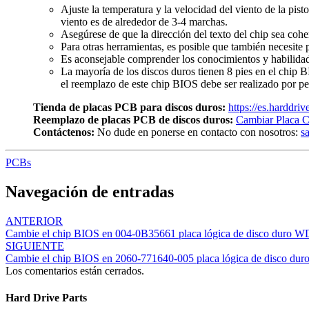
Ajuste la temperatura y la velocidad del viento de la pist
viento es de alrededor de 3-4 marchas.
Asegúrese de que la dirección del texto del chip sea cohe
Para otras herramientas, es posible que también necesite p
Es aconsejable comprender los conocimientos y habilidade
La mayoría de los discos duros tienen 8 pies en el chip 
el reemplazo de este chip BIOS debe ser realizado por pe
Tienda de placas PCB para discos duros:
https://es.harddri
Reemplazo de placas PCB de discos duros:
Cambiar Placa C
Contáctenos:
No dude en ponerse en contacto con nosotros:
s
PCBs
Navegación de entradas
ANTERIOR
Cambie el chip BIOS en 004-0B35661 placa lógica de disco duro W
SIGUIENTE
Cambie el chip BIOS en 2060-771640-005 placa lógica de disco du
Los comentarios están cerrados.
Hard Drive Parts