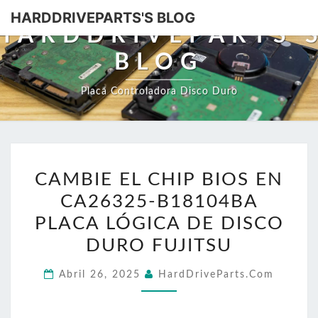
HARDDRIVEPARTS'S BLOG
HARDDRIVEPARTS'
BLOG
Placa Controladora Disco Duro
CAMBIE
CAMBIE EL CHIP BIOS EN
EL
CA26325-B18104BA
CHIP
BIOS
PLACA LÓGICA DE DISCO
EN
DURO FUJITSU
CA26325-
Abril 26, 2025
HardDriveParts.com
B18104BA
PLACA
LÓGICA