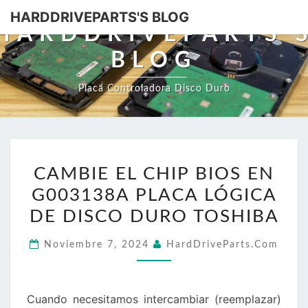
HARDDRIVEPARTS'S BLOG
HARDDRIVEPARTS'
BLOG
Placa Controladora Disco Duro
CAMBIE
CAMBIE EL CHIP BIOS EN
EL
G003138A PLACA LÓGICA
CHIP
BIOS
DE DISCO DURO TOSHIBA
EN
Noviembre 7, 2024
HardDriveParts.com
G003138A
PLACA
LÓGICA
Cuando necesitamos intercambiar (reemplazar)
DE