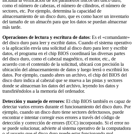
incluida la verificación de los parámetros físicos del disco duro,
como el número de cabezas, el número de cilindros, el número de
sectores, etc. Por ejemplo, determina la capacidad de
almacenamiento de un disco duro, que es como hacer un inventario
del tamaño de un almacén para que los datos se puedan almacenar
más tarde.
Operaciones de lectura y escritura de datos
: Es el «comandante»
del disco duro para leer y escribir datos. Cuando el sistema operativo
o la aplicación envía una solicitud al disco duro para leer y escribir
datos, el programa en el chip BIOS coordinará las diversas partes
del disco duro, como el cabezal magnético, el motor, etc., de
acuerdo con el contenido de la solicitud, ubicará con precisión la
ubicación del almacenamiento de datos y luego leerá o escribirá los
datos. Por ejemplo, cuando abres un archivo, el chip del BIOS del
disco duro indica al cabezal que se mueva a las pistas y sectores
donde se almacenan los datos del archivo, leyendo los datos y
transfiriéndolos a la memoria del ordenador.
Detección y manejo de errores
: El chip BIOS también es capaz de
detectar varios errores durante el funcionamiento del disco duro. Por
ejemplo, cuando un disco duro tiene sectores defectuosos, puede
encontrar e intentar corregir esos errores a través del código de
detección y corrección de errores (ECC) incorporado. Si el error no
se puede solucionar, advierte al sistema operativo de la computadora
o al usuario que el disco duro puede estar funcionando mal.