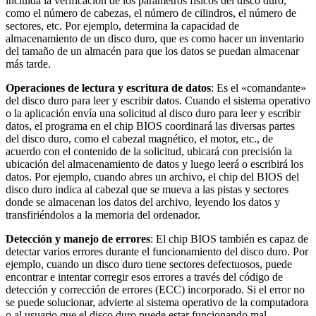
incluida la verificación de los parámetros físicos del disco duro,
como el número de cabezas, el número de cilindros, el número de
sectores, etc. Por ejemplo, determina la capacidad de
almacenamiento de un disco duro, que es como hacer un inventario
del tamaño de un almacén para que los datos se puedan almacenar
más tarde.
Operaciones de lectura y escritura de datos
: Es el «comandante»
del disco duro para leer y escribir datos. Cuando el sistema operativo
o la aplicación envía una solicitud al disco duro para leer y escribir
datos, el programa en el chip BIOS coordinará las diversas partes
del disco duro, como el cabezal magnético, el motor, etc., de
acuerdo con el contenido de la solicitud, ubicará con precisión la
ubicación del almacenamiento de datos y luego leerá o escribirá los
datos. Por ejemplo, cuando abres un archivo, el chip del BIOS del
disco duro indica al cabezal que se mueva a las pistas y sectores
donde se almacenan los datos del archivo, leyendo los datos y
transfiriéndolos a la memoria del ordenador.
Detección y manejo de errores
: El chip BIOS también es capaz de
detectar varios errores durante el funcionamiento del disco duro. Por
ejemplo, cuando un disco duro tiene sectores defectuosos, puede
encontrar e intentar corregir esos errores a través del código de
detección y corrección de errores (ECC) incorporado. Si el error no
se puede solucionar, advierte al sistema operativo de la computadora
o al usuario que el disco duro puede estar funcionando mal.