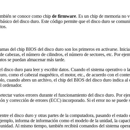
también se conoce como chip
de firmware
. Es un chip de memoria no v
básico del disco duro. Este código permite que el disco duro se comuniq
tos.
mas del chip BIOS del disco duro son los primeros en activarse. Inicializ
 de cabezas, el número de cilindros, el número de sectores, etc. Por e
atos se puedan almacenar más tarde.
 disco duro para leer y escribir datos. Cuando el sistema operativo o la 
uro, como el cabezal magnético, el motor, etc., de acuerdo con el conten
plo, cuando abres un archivo, el chip del BIOS del disco duro indica al
el ordenador.
tectar varios errores durante el funcionamiento del disco duro. Por ej
ción y corrección de errores (ECC) incorporado. Si el error no se puede 
ntre el disco duro y otras partes de la computadora, pasando el estado 
jemplo, informa de información como el modelo de la unidad, la capacidad
a unidad. Al mismo tiempo, también recibirá comandos del sistema oper