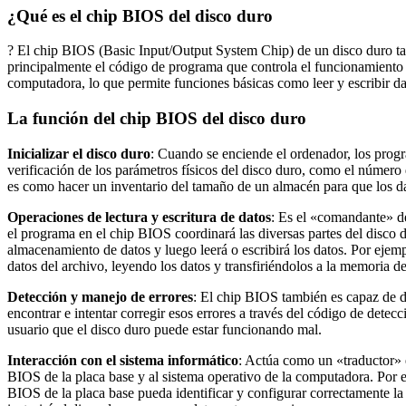
¿Qué es el chip BIOS del disco duro
? El chip BIOS (Basic Input/Output System Chip) de un disco duro 
principalmente el código de programa que controla el funcionamiento 
computadora, lo que permite funciones básicas como leer y escribir da
La función del chip BIOS del disco duro
Inicializar el disco duro
: Cuando se enciende el ordenador, los progra
verificación de los parámetros físicos del disco duro, como el número
es como hacer un inventario del tamaño de un almacén para que los d
Operaciones de lectura y escritura de datos
: Es el «comandante» del
el programa en el chip BIOS coordinará las diversas partes del disco d
almacenamiento de datos y luego leerá o escribirá los datos. Por ejem
datos del archivo, leyendo los datos y transfiriéndolos a la memoria d
Detección y manejo de errores
: El chip BIOS también es capaz de de
encontrar e intentar corregir esos errores a través del código de detec
usuario que el disco duro puede estar funcionando mal.
Interacción con el sistema informático
: Actúa como un «traductor» e
BIOS de la placa base y al sistema operativo de la computadora. Por e
BIOS de la placa base pueda identificar y configurar correctamente l