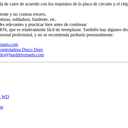
ola de calor de acuerdo con los requisitos de la placa de circuito y el ch
rente y no cometa errores.
inzas, soldadura, fundente, etc.
s relevantes y practicar bien antes de continuar.
BIOS, que es relativamente fácil de reemplazar. También hay algunos dis
rsonal profesional, y no se recomienda probarlo personalmente.
veparts.com
ontroladora Disco Duro
ales@harddriveparts.com
ro WD
te