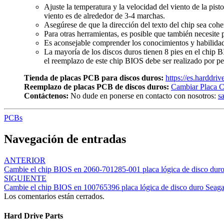
Ajuste la temperatura y la velocidad del viento de la pist
viento es de alrededor de 3-4 marchas.
Asegúrese de que la dirección del texto del chip sea cohe
Para otras herramientas, es posible que también necesite p
Es aconsejable comprender los conocimientos y habilidade
La mayoría de los discos duros tienen 8 pies en el chip 
el reemplazo de este chip BIOS debe ser realizado por pe
Tienda de placas PCB para discos duros:
https://es.harddri
Reemplazo de placas PCB de discos duros:
Cambiar Placa C
Contáctenos:
No dude en ponerse en contacto con nosotros:
s
PCBs
Navegación de entradas
ANTERIOR
Cambie el chip BIOS en 2060-701285-001 placa lógica de disco du
SIGUIENTE
Cambie el chip BIOS en 100765396 placa lógica de disco duro Seaga
Los comentarios están cerrados.
Hard Drive Parts