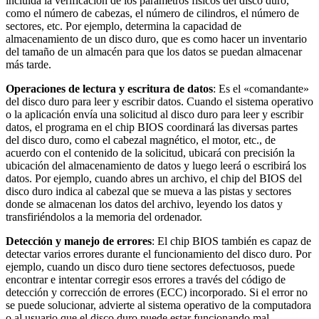
incluida la verificación de los parámetros físicos del disco duro,
como el número de cabezas, el número de cilindros, el número de
sectores, etc. Por ejemplo, determina la capacidad de
almacenamiento de un disco duro, que es como hacer un inventario
del tamaño de un almacén para que los datos se puedan almacenar
más tarde.
Operaciones de lectura y escritura de datos
: Es el «comandante»
del disco duro para leer y escribir datos. Cuando el sistema operativo
o la aplicación envía una solicitud al disco duro para leer y escribir
datos, el programa en el chip BIOS coordinará las diversas partes
del disco duro, como el cabezal magnético, el motor, etc., de
acuerdo con el contenido de la solicitud, ubicará con precisión la
ubicación del almacenamiento de datos y luego leerá o escribirá los
datos. Por ejemplo, cuando abres un archivo, el chip del BIOS del
disco duro indica al cabezal que se mueva a las pistas y sectores
donde se almacenan los datos del archivo, leyendo los datos y
transfiriéndolos a la memoria del ordenador.
Detección y manejo de errores
: El chip BIOS también es capaz de
detectar varios errores durante el funcionamiento del disco duro. Por
ejemplo, cuando un disco duro tiene sectores defectuosos, puede
encontrar e intentar corregir esos errores a través del código de
detección y corrección de errores (ECC) incorporado. Si el error no
se puede solucionar, advierte al sistema operativo de la computadora
o al usuario que el disco duro puede estar funcionando mal.