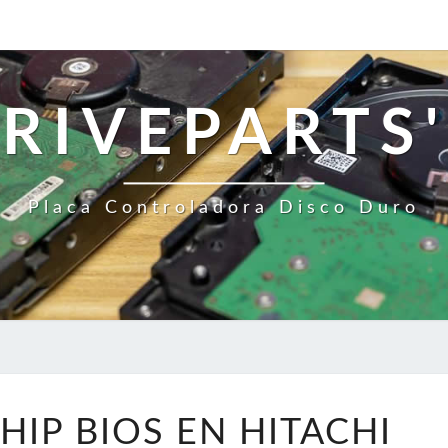
RIVEPARTS'
Placa Controladora Disco Duro
CAMBIE
HIP BIOS EN HITACHI
EL