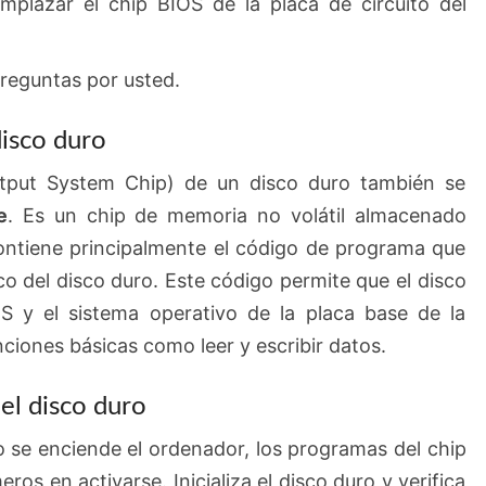
mplazar el chip BIOS de la placa de circuito del
preguntas por usted.
disco duro
utput System Chip) de un disco duro también se
e
. Es un chip de memoria no volátil almacenado
ontiene principalmente el código de programa que
co del disco duro. Este código permite que el disco
 y el sistema operativo de la placa base de la
ciones básicas como leer y escribir datos.
el disco duro
 se enciende el ordenador, los programas del chip
ros en activarse. Inicializa el disco duro y verifica