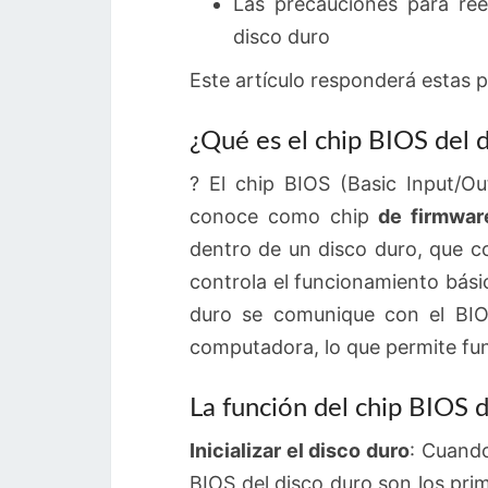
Las precauciones para ree
disco duro
Este artículo responderá estas 
¿Qué es el chip BIOS del 
? El chip BIOS (Basic Input/O
conoce como chip
de firmwar
dentro de un disco duro, que c
controla el funcionamiento bási
duro se comunique con el BIOS
computadora, lo que permite fun
La función del chip BIOS d
Inicializar el disco duro
: Cuando
BIOS del disco duro son los prime