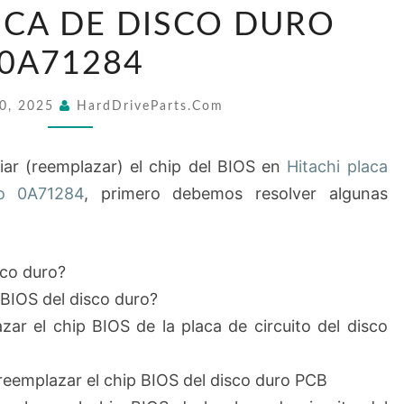
CHIP
ICA DE DISCO DURO
BIOS
0A71284
EN
HITACHI
10, 2025
HardDriveParts.com
PLACA
LÓGICA
ar (reemplazar) el chip del BIOS en
Hitachi placa
DE
o 0A71284
, primero debemos resolver algunas
DISCO
DURO
0A71284
sco duro?
 BIOS del disco duro?
r el chip BIOS de la placa de circuito del disco
reemplazar el chip BIOS del disco duro PCB