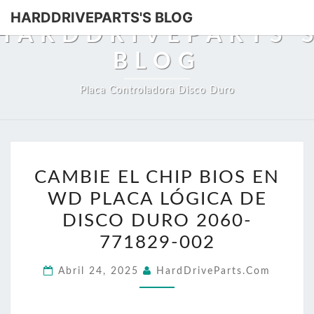
HARDDRIVEPARTS'S BLOG
HARDDRIVEPARTS'
BLOG
Placa Controladora Disco Duro
CAMBIE
CAMBIE EL CHIP BIOS EN
EL
WD PLACA LÓGICA DE
CHIP
BIOS
DISCO DURO 2060-
EN
771829-002
WD
Abril 24, 2025
HardDriveParts.com
PLACA
LÓGICA
DE