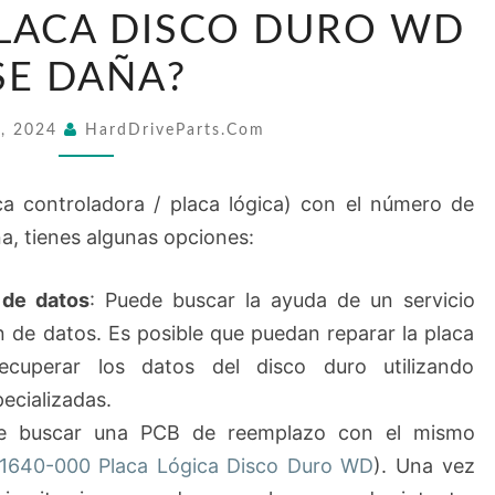
HACER
PLACA DISCO DURO WD
SI
SE DAÑA?
MI
2060-
5, 2024
HardDriveParts.com
771640-
000
ca controladora / placa lógica) con el número de
PLACA
a, tienes algunas opciones:
DISCO
DURO
 de datos
: Puede buscar la ayuda de un servicio
WD
n de datos. Es posible que puedan reparar la placa
SE
ecuperar los datos del disco duro utilizando
DAÑA?
ecializadas.
e buscar una PCB de reemplazo con el mismo
1640-000 Placa Lógica Disco Duro WD
). Una vez