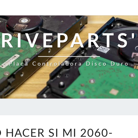
RIVEPARTS'
Placa Controladora Disco Duro
¿QUÉ
 HACER SI MI 2060-
DEBO