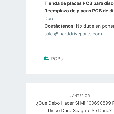
Tienda de placas PCB para disc
Reemplazo de placas PCB de di
Duro
Contáctenos:
No dude en poner
sales@harddriveparts.com
PCBs
Navegación
de
ANTERIOR
¿Qué Debo Hacer Si Mi 100690899 
entradas
Disco Duro Seagate Se Daña?