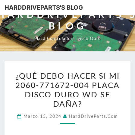
HARDDRIVEPARTS'S BLOG
HARDDRIVEPARTS'
BLOG
Placa Controladora Disco Duro
¿QUÉ
¿QUÉ DEBO HACER SI MI
DEBO
2060-771672-004 PLACA
HACER
SI
DISCO DURO WD SE
MI
DAÑA?
2060-
Marzo 15, 2024
HardDriveParts.com
771672-
004
PLACA