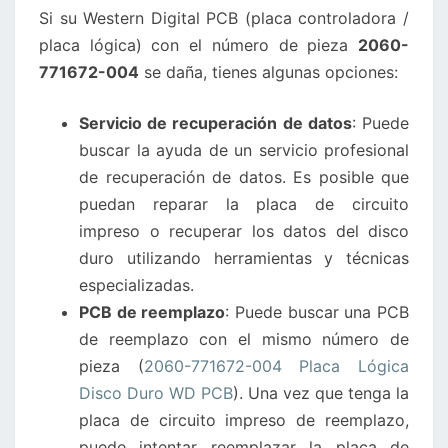
Si su Western Digital PCB (placa controladora /
DISCO
placa lógica) con el número de pieza
2060-
DURO
771672-004
se daña, tienes algunas opciones:
WD
SE
Servicio de recuperación de datos
: Puede
DAÑA?
buscar la ayuda de un servicio profesional
de recuperación de datos. Es posible que
puedan reparar la placa de circuito
impreso o recuperar los datos del disco
duro utilizando herramientas y técnicas
especializadas.
PCB de reemplazo
: Puede buscar una PCB
de reemplazo con el mismo número de
pieza (
2060-771672-004 Placa Lógica
Disco Duro WD PCB
). Una vez que tenga la
placa de circuito impreso de reemplazo,
puede intentar reemplazar la placa de