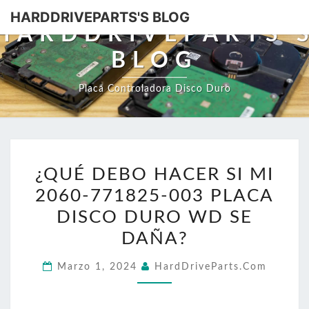
HARDDRIVEPARTS'S BLOG
HARDDRIVEPARTS'
BLOG
Placa Controladora Disco Duro
¿QUÉ
¿QUÉ DEBO HACER SI MI
DEBO
2060-771825-003 PLACA
HACER
SI
DISCO DURO WD SE
MI
DAÑA?
2060-
Marzo 1, 2024
HardDriveParts.com
771825-
003
PLACA