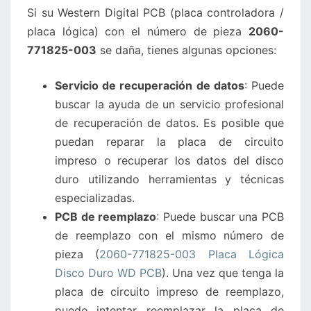
Si su Western Digital PCB (placa controladora /
DISCO
placa lógica) con el número de pieza
2060-
DURO
771825-003
se daña, tienes algunas opciones:
WD
SE
Servicio de recuperación de datos
: Puede
DAÑA?
buscar la ayuda de un servicio profesional
de recuperación de datos. Es posible que
puedan reparar la placa de circuito
impreso o recuperar los datos del disco
duro utilizando herramientas y técnicas
especializadas.
PCB de reemplazo
: Puede buscar una PCB
de reemplazo con el mismo número de
pieza (
2060-771825-003 Placa Lógica
Disco Duro WD PCB
). Una vez que tenga la
placa de circuito impreso de reemplazo,
puede intentar reemplazar la placa de