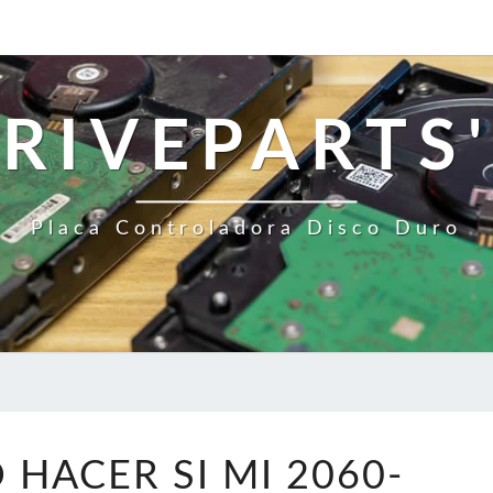
RIVEPARTS'
Placa Controladora Disco Duro
¿QUÉ
 HACER SI MI 2060-
DEBO