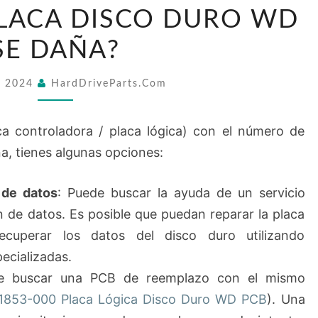
HACER
PLACA DISCO DURO WD
SI
SE DAÑA?
MI
2060-
6, 2024
HardDriveParts.com
771853-
000
ca controladora / placa lógica) con el número de
PLACA
a, tienes algunas opciones:
DISCO
DURO
 de datos
: Puede buscar la ayuda de un servicio
WD
n de datos. Es posible que puedan reparar la placa
SE
ecuperar los datos del disco duro utilizando
DAÑA?
ecializadas.
e buscar una PCB de reemplazo con el mismo
1853-000 Placa Lógica Disco Duro WD PCB
). Una