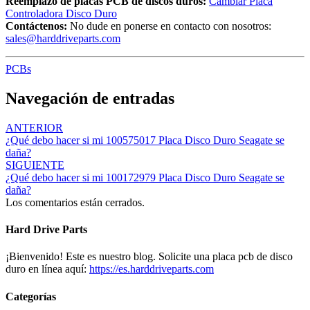
Reemplazo de placas PCB de discos duros:
Cambiar Placa
Controladora Disco Duro
Contáctenos:
No dude en ponerse en contacto con nosotros:
sales@harddriveparts.com
PCBs
Navegación de entradas
ANTERIOR
¿Qué debo hacer si mi 100575017 Placa Disco Duro Seagate se
daña?
SIGUIENTE
¿Qué debo hacer si mi 100172979 Placa Disco Duro Seagate se
daña?
Los comentarios están cerrados.
Hard Drive Parts
¡Bienvenido! Este es nuestro blog. Solicite una placa pcb de disco
duro en línea aquí:
https://es.harddriveparts.com
Categorías