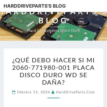
HARDDRIVEPARTS'S BLOG
HARDDRIVEPARTS'
BLOG
Placa Controladora Disco Duro
¿QUÉ
¿QUÉ DEBO HACER SI MI
DEBO
2060-771980-001 PLACA
HACER
SI
DISCO DURO WD SE
MI
DAÑA?
2060-
Febrero 15, 2024
HardDriveParts.com
771980-
001
PLACA