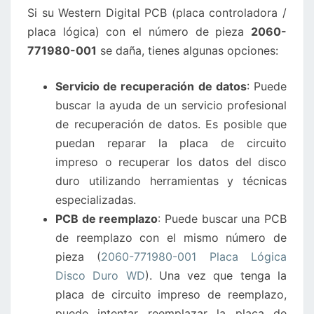
Si su Western Digital PCB (placa controladora /
DISCO
placa lógica) con el número de pieza
2060-
DURO
771980-001
se daña, tienes algunas opciones:
WD
SE
Servicio de recuperación de datos
: Puede
DAÑA?
buscar la ayuda de un servicio profesional
de recuperación de datos. Es posible que
puedan reparar la placa de circuito
impreso o recuperar los datos del disco
duro utilizando herramientas y técnicas
especializadas.
PCB de reemplazo
: Puede buscar una PCB
de reemplazo con el mismo número de
pieza (
2060-771980-001 Placa Lógica
Disco Duro WD
). Una vez que tenga la
placa de circuito impreso de reemplazo,
puede intentar reemplazar la placa de