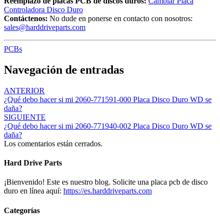
Reemplazo de placas PCB de discos duros:
Cambiar Placa
Controladora Disco Duro
Contáctenos:
No dude en ponerse en contacto con nosotros:
sales@harddriveparts.com
PCBs
Navegación de entradas
ANTERIOR
¿Qué debo hacer si mi 2060-771591-000 Placa Disco Duro WD se
daña?
SIGUIENTE
¿Qué debo hacer si mi 2060-771940-002 Placa Disco Duro WD se
daña?
Los comentarios están cerrados.
Hard Drive Parts
¡Bienvenido! Este es nuestro blog. Solicite una placa pcb de disco
duro en línea aquí:
https://es.harddriveparts.com
Categorías