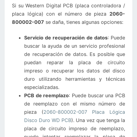
Si su Western Digital PCB (placa controladora /
DISCO
placa lógica) con el número de pieza
2060-
DURO
800002-007
se daña, tienes algunas opciones:
WD
SE
Servicio de recuperación de datos
: Puede
DAÑA?
buscar la ayuda de un servicio profesional
de recuperación de datos. Es posible que
puedan reparar la placa de circuito
impreso o recuperar los datos del disco
duro utilizando herramientas y técnicas
especializadas.
PCB de reemplazo
: Puede buscar una PCB
de reemplazo con el mismo número de
pieza (
2060-800002-007 Placa Lógica
Disco Duro WD PCB
). Una vez que tenga la
placa de circuito impreso de reemplazo,
puede intentar reemplazar la placa de