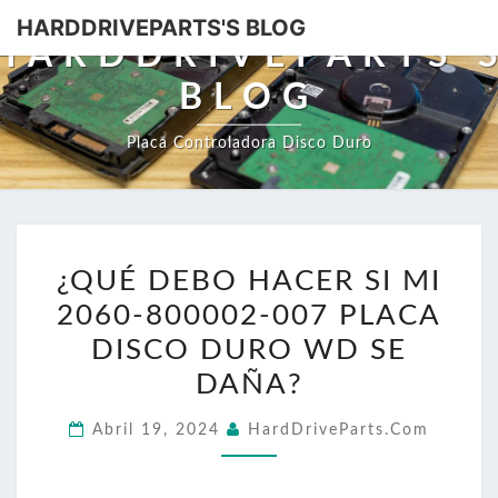
HARDDRIVEPARTS'S BLOG
HARDDRIVEPARTS'
BLOG
Placa Controladora Disco Duro
¿QUÉ
¿QUÉ DEBO HACER SI MI
DEBO
2060-800002-007 PLACA
HACER
SI
DISCO DURO WD SE
MI
DAÑA?
2060-
Abril 19, 2024
HardDriveParts.com
800002-
007
PLACA