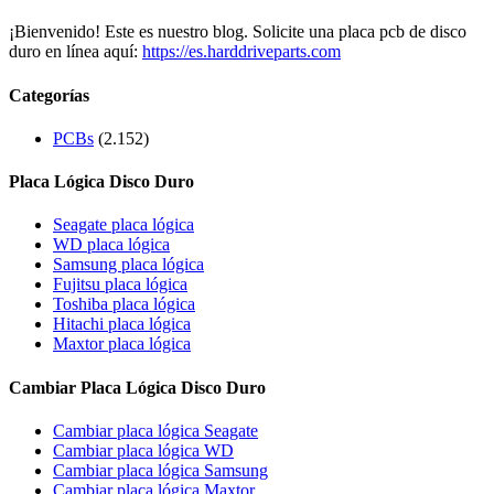
¡Bienvenido! Este es nuestro blog. Solicite una placa pcb de disco
duro en línea aquí:
https://es.harddriveparts.com
Categorías
PCBs
(2.152)
Placa Lógica Disco Duro
Seagate placa lógica
WD placa lógica
Samsung placa lógica
Fujitsu placa lógica
Toshiba placa lógica
Hitachi placa lógica
Maxtor placa lógica
Cambiar Placa Lógica Disco Duro
Cambiar placa lógica Seagate
Cambiar placa lógica WD
Cambiar placa lógica Samsung
Cambiar placa lógica Maxtor