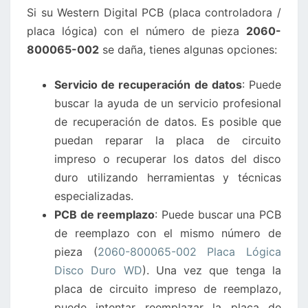
Si su Western Digital PCB (placa controladora /
DISCO
placa lógica) con el número de pieza
2060-
DURO
800065-002
se daña, tienes algunas opciones:
WD
SE
Servicio de recuperación de datos
: Puede
DAÑA?
buscar la ayuda de un servicio profesional
de recuperación de datos. Es posible que
puedan reparar la placa de circuito
impreso o recuperar los datos del disco
duro utilizando herramientas y técnicas
especializadas.
PCB de reemplazo
: Puede buscar una PCB
de reemplazo con el mismo número de
pieza (
2060-800065-002 Placa Lógica
Disco Duro WD
). Una vez que tenga la
placa de circuito impreso de reemplazo,
puede intentar reemplazar la placa de