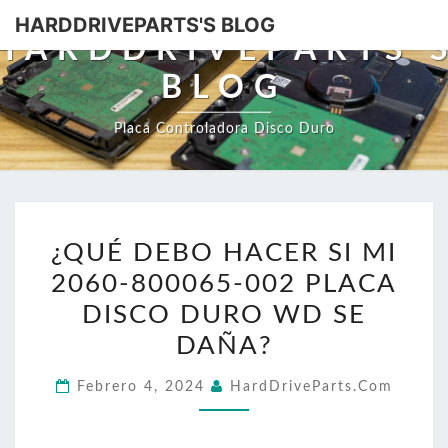
HARDDRIVEPARTS'S BLOG
HARDDRIVEPARTS'
BLOG
Placa Controladora Disco Duro
¿QUÉ
¿QUÉ DEBO HACER SI MI
DEBO
2060-800065-002 PLACA
HACER
SI
DISCO DURO WD SE
MI
DAÑA?
2060-
Febrero 4, 2024
HardDriveParts.com
800065-
002
PLACA