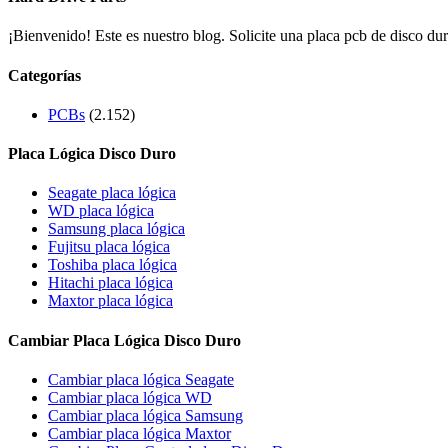
¡Bienvenido! Este es nuestro blog. Solicite una placa pcb de disco dur
Categorías
PCBs
(2.152)
Placa Lógica Disco Duro
Seagate placa lógica
WD placa lógica
Samsung placa lógica
Fujitsu placa lógica
Toshiba placa lógica
Hitachi placa lógica
Maxtor placa lógica
Cambiar Placa Lógica Disco Duro
Cambiar placa lógica Seagate
Cambiar placa lógica WD
Cambiar placa lógica Samsung
Cambiar placa lógica Maxtor