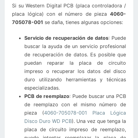
Si su Western Digital PCB (placa controladora /
DISCO
placa lógica) con el número de pieza
4060-
DURO
705078-001
se daña, tienes algunas opciones:
WD
SE
Servicio de recuperación de datos
: Puede
DAÑA?
buscar la ayuda de un servicio profesional
de recuperación de datos. Es posible que
puedan reparar la placa de circuito
impreso o recuperar los datos del disco
duro utilizando herramientas y técnicas
especializadas.
PCB de reemplazo
: Puede buscar una PCB
de reemplazo con el mismo número de
pieza (
4060-705078-001 Placa Lógica
Disco Duro WD PCB
). Una vez que tenga la
placa de circuito impreso de reemplazo,
puede intentar reemplazar la placa de