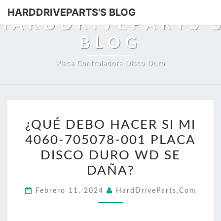
HARDDRIVEPARTS'S BLOG
HARDDRIVEPARTS'
BLOG
Placa Controladora Disco Duro
¿QUÉ
¿QUÉ DEBO HACER SI MI
DEBO
4060-705078-001 PLACA
HACER
SI
DISCO DURO WD SE
MI
DAÑA?
4060-
Febrero 11, 2024
HardDriveParts.com
705078-
001
PLACA