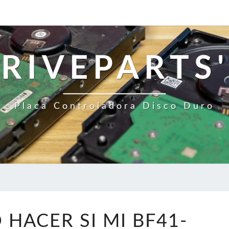
RIVEPARTS'
Placa Controladora Disco Duro
¿QUÉ
 HACER SI MI BF41-
DEBO