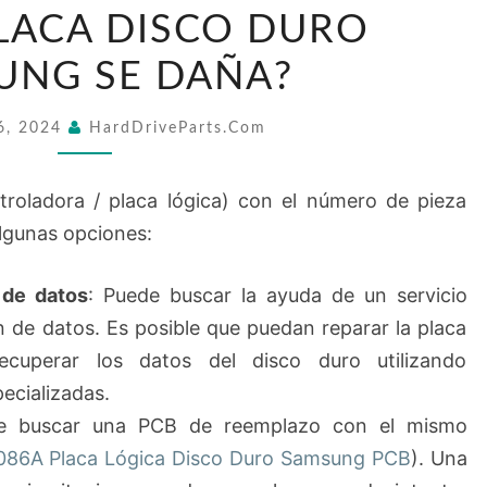
HACER
LACA DISCO DURO
SI
UNG SE DAÑA?
MI
BF41-
6, 2024
HardDriveParts.com
00086A
PLACA
roladora / placa lógica) con el número de pieza
DISCO
lgunas opciones:
DURO
SAMSUNG
 de datos
: Puede buscar la ayuda de un servicio
SE
n de datos. Es posible que puedan reparar la placa
DAÑA?
ecuperar los datos del disco duro utilizando
ecializadas.
e buscar una PCB de reemplazo con el mismo
86A Placa Lógica Disco Duro Samsung PCB
). Una