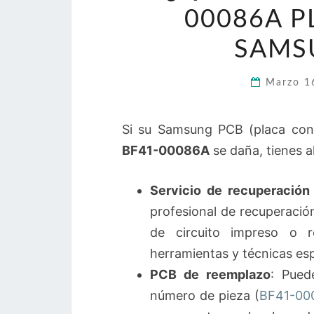
00086A P
SAMS
Marzo 1
Si su Samsung PCB (placa cont
BF41-00086A
se daña, tienes a
Servicio de recuperación
profesional de recuperació
de circuito impreso o r
herramientas y técnicas esp
PCB de reemplazo
: Pued
número de pieza (
BF41-000