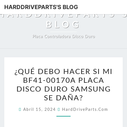
HARDDRIVEPARTS'S BLOG
HARDDRIVEPARTS'
BLOG
Placa Controladora Disco Duro
¿QUÉ
¿QUÉ DEBO HACER SI MI
DEBO
BF41-00170A PLACA
HACER
SI
DISCO DURO SAMSUNG
MI
SE DAÑA?
BF41-
Abril 15, 2024
HardDriveParts.com
00170A
PLACA
DISCO