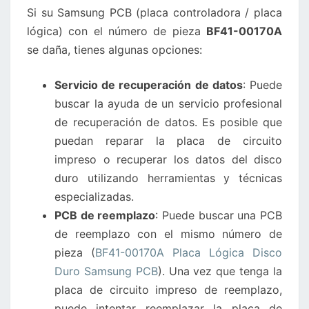
Si su Samsung PCB (placa controladora / placa
DURO
lógica) con el número de pieza
BF41-00170A
SAMSUNG
se daña, tienes algunas opciones:
SE
DAÑA?
Servicio de recuperación de datos
: Puede
buscar la ayuda de un servicio profesional
de recuperación de datos. Es posible que
puedan reparar la placa de circuito
impreso o recuperar los datos del disco
duro utilizando herramientas y técnicas
especializadas.
PCB de reemplazo
: Puede buscar una PCB
de reemplazo con el mismo número de
pieza (
BF41-00170A Placa Lógica Disco
Duro Samsung PCB
). Una vez que tenga la
placa de circuito impreso de reemplazo,
puede intentar reemplazar la placa de