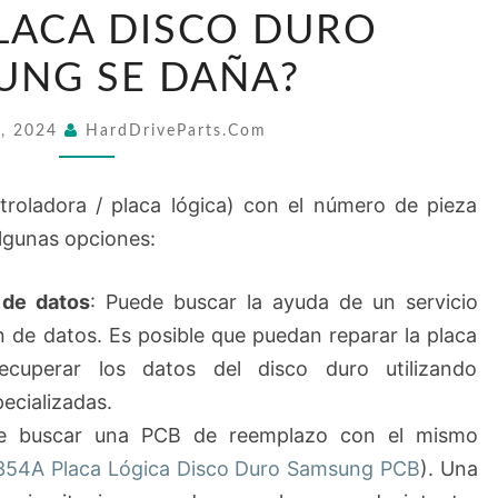
HACER
LACA DISCO DURO
SI
UNG SE DAÑA?
MI
BF41-
3, 2024
HardDriveParts.com
00354A
PLACA
roladora / placa lógica) con el número de pieza
DISCO
lgunas opciones:
DURO
SAMSUNG
 de datos
: Puede buscar la ayuda de un servicio
SE
n de datos. Es posible que puedan reparar la placa
DAÑA?
ecuperar los datos del disco duro utilizando
ecializadas.
e buscar una PCB de reemplazo con el mismo
54A Placa Lógica Disco Duro Samsung PCB
). Una