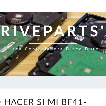
RIVEPARTS'
Placa Controladora Disco Duro
¿QUÉ
 HACER SI MI BF41-
DEBO