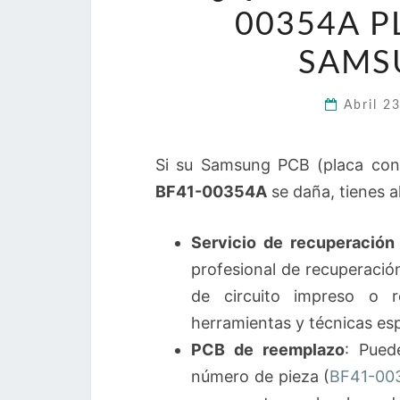
00354A P
SAMS
Abril 2
Si su Samsung PCB (placa cont
BF41-00354A
se daña, tienes a
Servicio de recuperación
profesional de recuperació
de circuito impreso o r
herramientas y técnicas esp
PCB de reemplazo
: Pued
número de pieza (
BF41-003