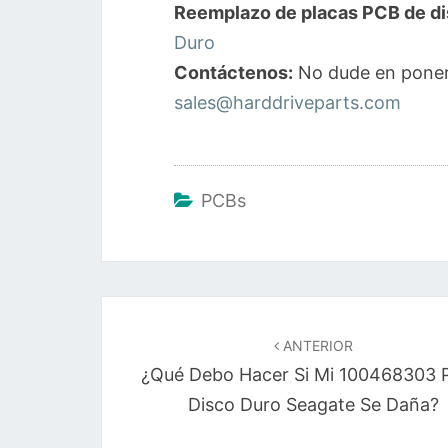
Reemplazo de placas PCB de di
Duro
Contáctenos:
No dude en poner
sales@harddriveparts.com
PCBs
Navegación
de
ANTERIOR
¿Qué Debo Hacer Si Mi 100468303 
entradas
Disco Duro Seagate Se Daña?