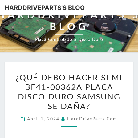
HARDDRIVEPARTS'S BLOG
HARDDRIVEPARTS'
BLOG
Placa Controladora Disco Duro
¿QUÉ
¿QUÉ DEBO HACER SI MI
DEBO
BF41-00362A PLACA
HACER
SI
DISCO DURO SAMSUNG
MI
SE DAÑA?
BF41-
Abril 1, 2024
HardDriveParts.com
00362A
PLACA
DISCO