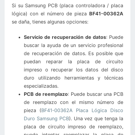
Si su Samsung PCB (placa controladora / placa
DURO
lógica) con el número de pieza
BF41-00362A
SAMSUNG
se daña, tienes algunas opciones:
SE
DAÑA?
Servicio de recuperación de datos
: Puede
buscar la ayuda de un servicio profesional
de recuperación de datos. Es posible que
puedan reparar la placa de circuito
impreso o recuperar los datos del disco
duro utilizando herramientas y técnicas
especializadas.
PCB de reemplazo
: Puede buscar una PCB
de reemplazo con el mismo número de
pieza (
BF41-00362A Placa Lógica Disco
Duro Samsung PCB
). Una vez que tenga la
placa de circuito impreso de reemplazo,
puede intentar reemplazar la placa de