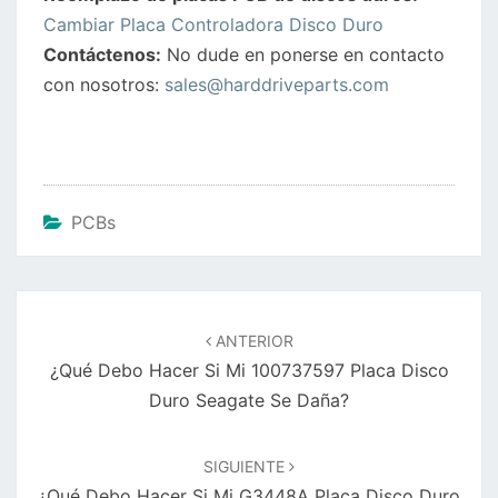
Cambiar Placa Controladora Disco Duro
Contáctenos:
No dude en ponerse en contacto
con nosotros:
sales@harddriveparts.com
PCBs
Navegación
de
ANTERIOR
entradas
¿Qué Debo Hacer Si Mi 100737597 Placa Disco
Duro Seagate Se Daña?
SIGUIENTE
¿Qué Debo Hacer Si Mi G3448A Placa Disco Duro