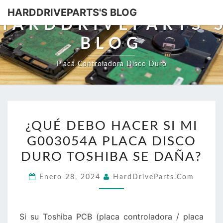
HARDDRIVEPARTS'S BLOG
HARDDRIVEPARTS'
BLOG
Placa Controladora Disco Duro
¿QUÉ
¿QUÉ DEBO HACER SI MI
DEBO
G003054A PLACA DISCO
HACER
SI
DURO TOSHIBA SE DAÑA?
MI
Enero 28, 2024
HardDriveParts.com
G003054A
PLACA
DISCO
Si su Toshiba PCB (placa controladora / placa
DURO