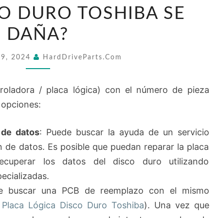
HACER
O DURO TOSHIBA SE
SI
DAÑA?
MI
G4311A
19, 2024
HardDriveParts.com
PLACA
DISCO
roladora / placa lógica) con el número de pieza
DURO
 opciones:
TOSHIBA
SE
 de datos
: Puede buscar la ayuda de un servicio
DAÑA?
n de datos. Es posible que puedan reparar la placa
ecuperar los datos del disco duro utilizando
ecializadas.
e buscar una PCB de reemplazo con el mismo
Placa Lógica Disco Duro Toshiba
). Una vez que