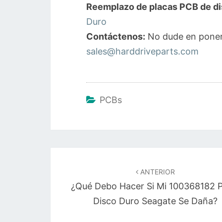
Reemplazo de placas PCB de di
Duro
Contáctenos:
No dude en poner
sales@harddriveparts.com
PCBs
Navegación
de
ANTERIOR
¿Qué Debo Hacer Si Mi 100368182 P
entradas
Disco Duro Seagate Se Daña?