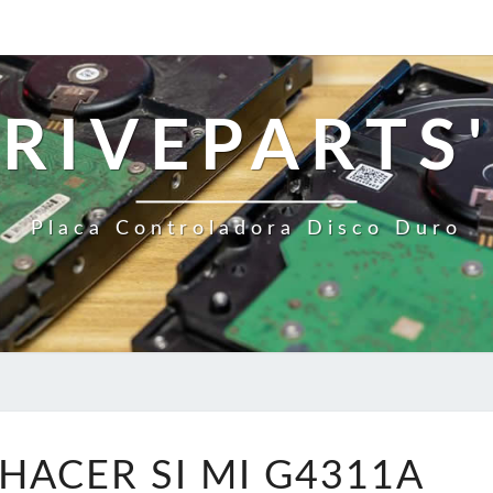
RIVEPARTS'
Placa Controladora Disco Duro
¿QUÉ
HACER SI MI G4311A
DEBO